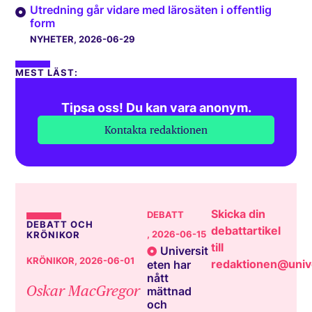
Utredning går vidare med lärosäten i offentlig
form
NYHETER
, 2026-06-29
MEST LÄST:
Tipsa oss! Du kan vara anonym.
Kontakta redaktionen
Skicka din
DEBATT
DEBATT OCH
debattartikel
, 2026-06-15
KRÖNIKOR
till
Universit
KRÖNIKOR
, 2026-06-01
redaktionen@unive
eten har
nått
Oskar MacGregor
mättnad
och