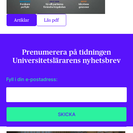
Artiklar
Läs pdf
Prenumerera på tidningen
Universitets­lärarens nyhetsbrev
Fyll i din e-postadress: