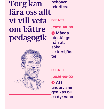
Torg kan
behöver
prioritera
lära oss allt
vi vill veta
DEBATT
om bättre
, 2026-06-03
Många
pedagogik
utestängs
från att
söka
lektorstjäns
ter
DEBATT
, 2026-06-02
AI i
undervisnin
gen kan bli
en dyr vana