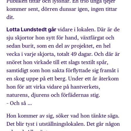
Publiken tittar och lyssnar. En trio unga tjejer
kommer sent, dörren dunsar igen, ingen tittar
dit.
Lotta Lundstedt går
vidare i lokalen. Där är de
sju skjortor hon sytt för hand, växtfärgat och
sedan burit, som en del av projektet, en hel
vecka i varje skjorta, totalt 49 dagar. Och där är
snöret hon virkade till ett slags textilt spår,
samtidigt som hon sakta förflyttade sig framåt i
en skog uppe på ett berg. Under ett år återkom
hon för att virka vidare på hantverkets,
naturens, djurens och förfädernas stig.
– Och så …
Hon kommer av sig, söker vad hon tänkte säga.
Det blir tyst i utställningslokalen. Det går någon