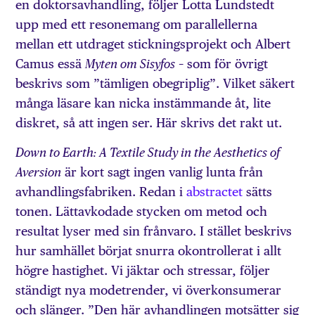
en doktorsavhandling, följer Lotta Lundstedt
upp med ett resonemang om parallellerna
mellan ett utdraget stickningsprojekt och Albert
Camus essä
– som för övrigt
Myten om Sisyfos
beskrivs som ”tämligen obegriplig”. Vilket säkert
många läsare kan nicka instämmande åt, lite
diskret, så att ingen ser. Här skrivs det rakt ut.
Down to Earth: A Textile Study in the Aesthetics of
är kort sagt ingen vanlig lunta från
Aversion
avhandlingsfabriken. Redan i
abstractet
sätts
tonen. Lättavkodade stycken om metod och
resultat lyser med sin frånvaro. I stället beskrivs
hur samhället börjat snurra okontrollerat i allt
högre hastighet. Vi jäktar och stressar, följer
ständigt nya modetrender, vi överkonsumerar
och slänger. ”Den här avhandlingen motsätter sig