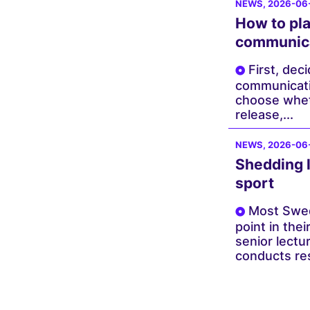
NEWS
, 2026-06
How to pla
communic
First, dec
communicati
choose wheth
release,...
NEWS
, 2026-06
Shedding l
sport
Most Swed
point in the
senior lectu
conducts res