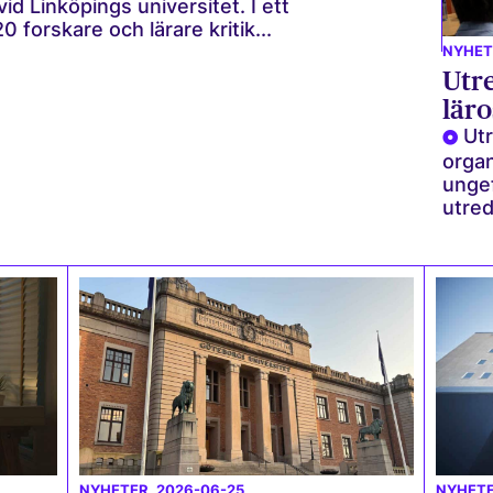
id Linköpings universitet. I ett
 forskare och lärare kritik...
NYHET
Utr
läro
Ut
organ
ungef
utred
NYHETER
, 2026-06-25
NYHET