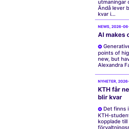
utmaningar o
Ändå lever b
kvar i...
NEWS
, 2026-06
AI makes 
Generative
points of hi
new, but ha
Alexandra Far
NYHETER
, 2026
KTH får ne
blir kvar
Det finns i
KTH-student
kopplade till
förvaltnings