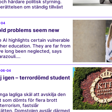
ch hårdare politisk styrning.
erättelsen om ständig tillväxt
-04
old problems seem new
 AI highlights certain vulnerable
gher education. They are far from
ve long been neglected, says
azouli....
-06-04
j igen – terrordömd student
nga lagliga skäl att avskilja den
 som dömts för flera brott
 terrorism, fastslår
rätten. Domstolen avslår därmed