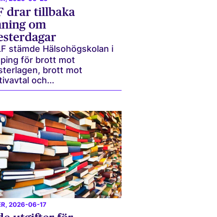
 drar tillbaka
mning om
sterdagar
F stämde Hälsohögskolan i
ping för brott mot
terlagen, brott mot
tivavtal och...
ER
, 2026-06-17