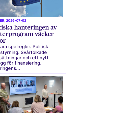
ER
, 2026-07-02
tiska hanteringen av
terprogram väcker
or
ara spelregler. Politisk
jstyrning. Svårtolkade
sättningar och ett nytt
gg för finansiering.
ingens...