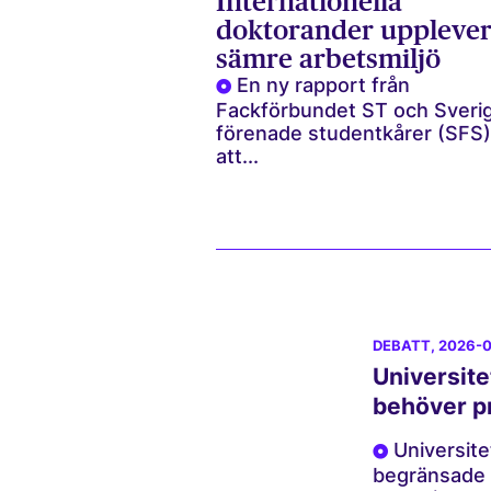
Internationella
doktorander uppleve
sämre arbetsmiljö
En ny rapport från
Fackförbundet ST och Sveri
förenade studentkårer (SFS)
att...
DEBATT
, 2026-
Universite
behöver pr
Universite
begränsade 