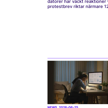
datorer har väckt reaktioner v
protestbrev riktar närmare 120
NEWS
, 2026-06-25