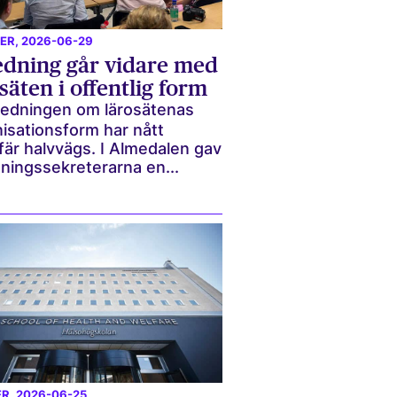
ER
, 2026-06-29
edning går vidare med
säten i offentlig form
redningen om lärosätenas
isationsform har nått
är halvvägs. I Almedalen gav
ningssekreterarna en...
ER
, 2026-06-25