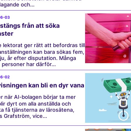
agande och...
06-03
tängs från att söka
nster
lektorat ger rätt att befordras till
anställningen kan bara sökas fem,
sju, år efter disputation. Många
 personer har därför...
06-02
visningen kan bli en dyr vana
 när AI-bolagen börjar ta mer
lir dyrt om alla anställda och
a få tjänsterna av lärosätena,
s Grafström, vice...