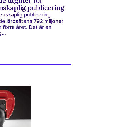
e utgifter för
nskaplig publicering
enskaplig publicering
de lärosätena 792 miljoner
 förra året. Det är en
...