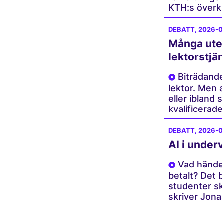
KTH:s överkl
DEBATT
, 2026-
Många utes
lektorstjä
Biträdande 
lektor. Men 
eller ibland 
kvalificerade
DEBATT
, 2026-
AI i under
Vad händer
betalt? Det b
studenter sk
skriver Jona