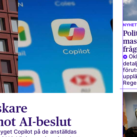
NYHET
Poli
mas
fråg
Okl
detal
förut
upplä
Reger
skare
mot AI-beslut
tyget Copilot på de anställdas