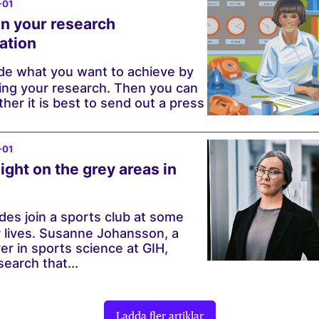
-01
n your research
ation
ide what you want to achieve by
ng your research. Then you can
er it is best to send out a press
-01
ight on the grey areas in
es join a sports club at some
ir lives. Susanne Johansson, a
rer in sports science at GIH,
earch that...
Ladda fler artiklar