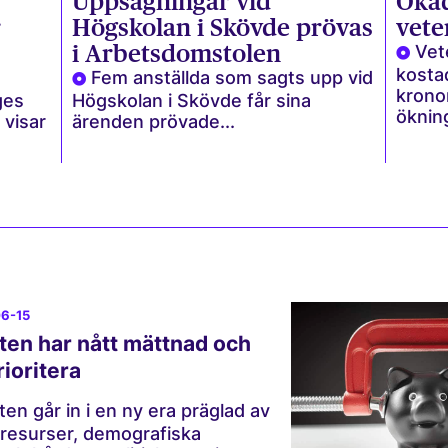
Uppsägningar vid
Ökad
r
Högskolan i Skövde prövas
vete
i Arbetsdomstolen
Vet
kosta
Fem anställda som sagts upp vid
kronor
ges
Högskolan i Skövde får sina
ökning
 visar
ärenden prövade...
06-15
ten har nått mättnad och
ioritera
ten går in i en ny era präglad av
resurser, demografiska