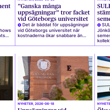
ment
”Ganska många
SULF
uppsägningar” tror facket
stä
vid Göteborgs universitet
seme
Det är bäddat för uppsägningar
SUL
shows
vid Göteborgs universitet när
Jönkö
ts...
kostnaderna ökar snabbare än...
semes
kollek
NYHETER
, 2026-06-18
NYHET