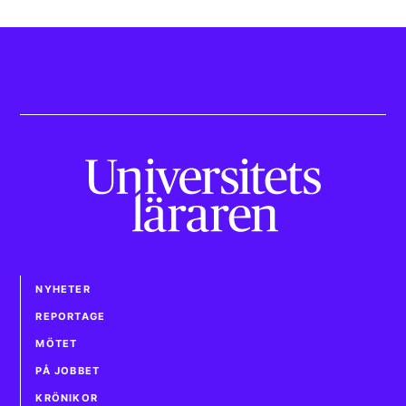
NYHETER
REPORTAGE
MÖTET
PÅ JOBBET
KRÖNIKOR