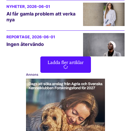
NYHETER
, 2026-06-01
AI får gamla problem att verka
nya
REPORTAGE
, 2026-06-01
Ingen återvändo
Ladda fler artiklar
Annons