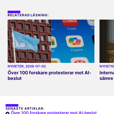
RELATERAD LÄSNING:
NYHETER
, 2026-07-02
NYHETE
Över 100 forskare protesterar mot AI-
Intern
beslut
sämre 
SENASTE ARTIKLAR:
Över 100 forskare protesterar mot AI-beslut