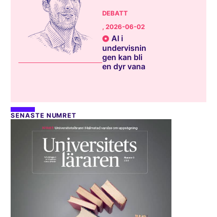
DEBATT
, 2026-06-02
AI i
undervisnin
gen kan bli
en dyr vana
SENASTE NUMRET