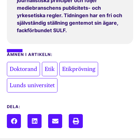
journalistiska principer och följer
mediebranschens publicitets- och
yrkesetiska regler. Tidningen har en fri och
självständig ställning gentemot sin ägare,
fackförbundet SULF.
ÄMNEN I ARTIKELN:
,
,
,
Doktorand
Etik
Etikprövning
Lunds universitet
DELA: