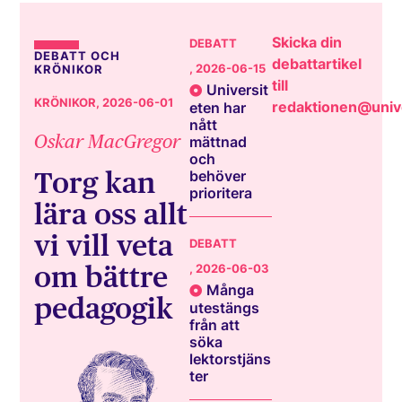
Skicka din
DEBATT
DEBATT OCH
debattartikel
, 2026-06-15
KRÖNIKOR
till
Universit
KRÖNIKOR
, 2026-06-01
redaktionen@unive
eten har
nått
Oskar MacGregor
mättnad
och
Torg kan
behöver
prioritera
lära oss allt
vi vill veta
DEBATT
om bättre
, 2026-06-03
Många
pedagogik
utestängs
från att
söka
lektorstjäns
ter