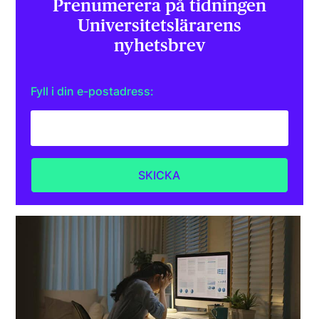
Prenumerera på tidningen
Universitets­lärarens
nyhetsbrev
Fyll i din e-postadress: