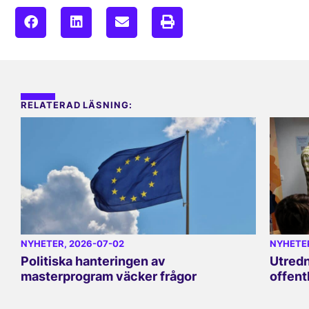
RELATERAD LÄSNING:
NYHETER
, 2026-07-02
NYHETE
Politiska hanteringen av
Utredn
masterprogram väcker frågor
offent