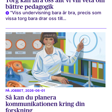
Torg kan lära oss allt vi vill veta om
bättre pedagogik
"Viss undervisning bara är bra, precis som
vissa torg bara drar oss till...
PÅ JOBBET
, 2026-06-01
Så kan du planera
kommunikationen kring din
forskning