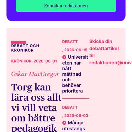
Kontakta redaktionen
Skicka din
DEBATT
DEBATT OCH
debattartikel
, 2026-06-15
KRÖNIKOR
till
Universit
KRÖNIKOR
, 2026-06-01
redaktionen@unive
eten har
nått
Oskar MacGregor
mättnad
och
Torg kan
behöver
prioritera
lära oss allt
vi vill veta
DEBATT
om bättre
, 2026-06-03
Många
pedagogik
utestängs