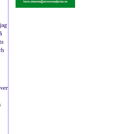
jag
å
ts
ch
över
s