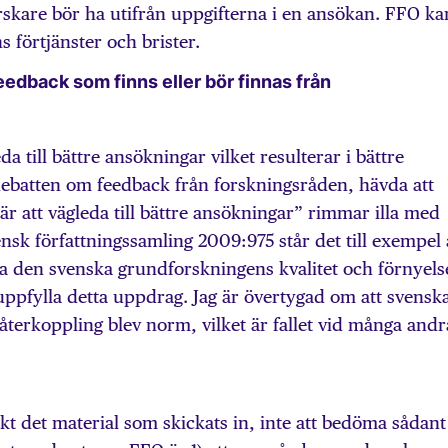
rskare bör ha utifrån uppgifterna i en ansökan. FFO ka
ns förtjänster och brister.
eedback som finns eller bör finnas från
da till bättre ansökningar vilket resulterar i bättre
 debatten om feedback från forskningsråden, hävda att
är att vägleda till bättre ansökningar” rimmar illa med
nsk författningssamling 2009:975 står det till exempel 
a den svenska grundforskningens kvalitet och förnyels
 uppfylla detta uppdrag. Jag är övertygad om att svensk
 återkoppling blev norm, vilket är fallet vid många andr
akt det material som skickats in, inte att bedöma sådant