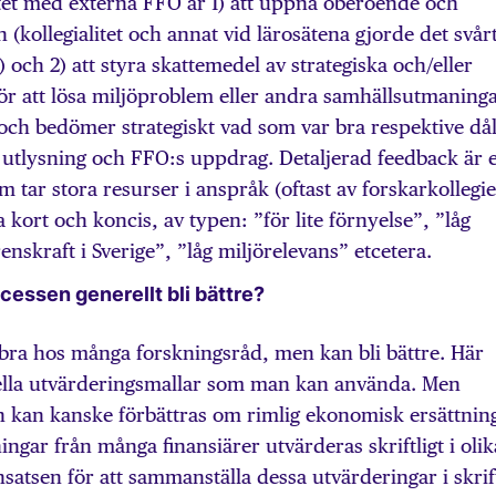
ftet med externa FFO är 1) att uppnå oberoende och
 (kollegialitet och annat vid lärosätena gjorde det svår
 och 2) att styra skattemedel av strategiska och/eller
 för att lösa miljöproblem eller andra samhällsutmaninga
ch bedömer strategiskt vad som var bra respektive dål
k utlysning och FFO:s uppdrag. Detaljerad feedback är e
 tar stora resurser i anspråk (oftast av forskarkollegie
 kort och koncis, av typen: ”för lite förnyelse”, ”låg
renskraft i Sverige”, ”låg miljörelevans” etcetera.
cessen generellt bli bättre?
bra hos många forskningsråd, men kan bli bättre. Här
nella utvärderingsmallar som man kan använda. Men
h kan kanske förbättras om rimlig ekonomisk ersättnin
ningar från många finansiärer utvärderas skriftligt i olik
satsen för att sammanställa dessa utvärderingar i skrif