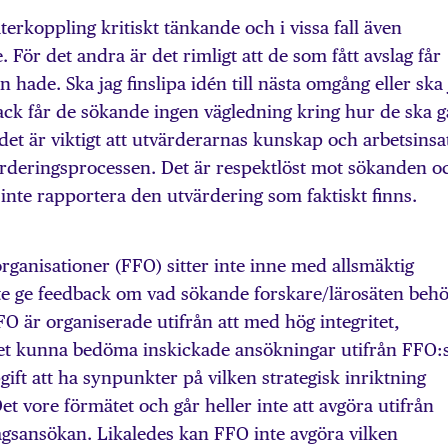
återkoppling kritiskt tänkande och i vissa fall även
För det andra är det rimligt att de som fått avslag får
n hade. Ska jag finslipa idén till nästa omgång eller ska 
ack får de sökande ingen vägledning kring hur de ska g
 det är viktigt att utvärderarnas kunskap och arbetsinsa
värderingsprocessen. Det är respektlöst mot sökanden o
inte rapportera den utvärdering som faktiskt finns.
rganisationer (FFO) sitter inte inne med allsmäktig
te ge feedback om vad sökande forskare/lärosäten beh
FFO är organiserade utifrån att med hög integritet,
itet kunna bedöma inskickade ansökningar utifrån FFO:
gift att ha synpunkter på vilken strategisk inriktning
et vore förmätet och går heller inte att avgöra utifrån
ragsansökan. Likaledes kan FFO inte avgöra vilken