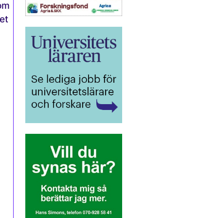
 om
et