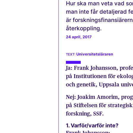
Hur ska man veta vad som
man inte får detaljerad f
är forskningsfinansiärern
återkoppling.
24 april, 2017
Universitetsläraren
Ja: Frank Johansson, prof
på Institutionen för ekolo
och genetik, Uppsala unive
Nej: Joakim Amorim, pro
på Stiftelsen för strategisk
forskning, SSF.
1. Varför/varför inte?
Frank Johansson: