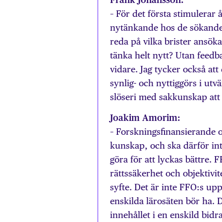
– För det första stimulerar 
nytänkande hos de sökande. 
reda på vilka brister ansöka
tänka helt nytt? Utan feedb
vidare. Jag tycker också att
synlig- och nyttiggörs i ut
slöseri med sakkunskap att 
Joakim Amorim:
– Forskningsfinansierande o
kunskap, och ska därför in
göra för att lyckas bättre. 
rättssäkerhet och objektiv
syfte. Det är inte FFO:s upp
enskilda lärosäten bör ha. D
innehållet i en enskild bid