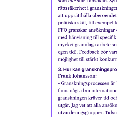
som
står i ansökan. Sy
inte
rättssäkerhet i granskningen
att upprätthålla oberoendet)
politiska skäl, till exempel
FFO granskar ansökningar o
med hänvisning till specifi
mycket grannlaga arbete som
egen tid). Feedback bör vara
möjlighet till stärkt konkur
3. Hur kan granskningspro
Frank Johansson:
– Granskningsprocessen är 
finns några bra internatio
granskningen kräver tid oc
utgår. Jag vet att alla ansök
utvärderingsgrupper. Tidsin