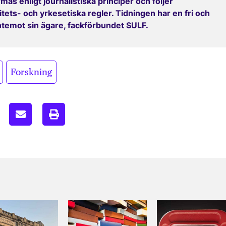
mas enligt journalistiska principer och följer
ets- och yrkesetiska regler. Tidningen har en fri och
entemot sin ägare, fackförbundet SULF.
,
Forskning