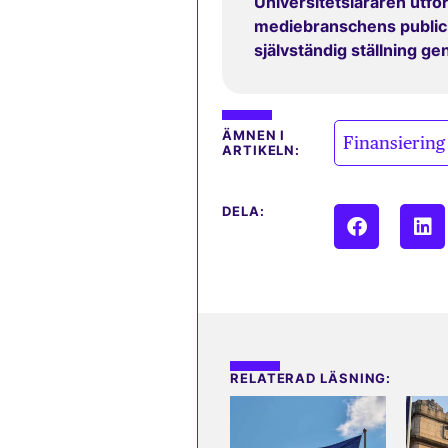
Universitetsläraren utfor
mediebranschens publicit
självständig ställning g
ÄMNEN I
Finansiering
ARTIKELN:
DELA:
RELATERAD LÄSNING: