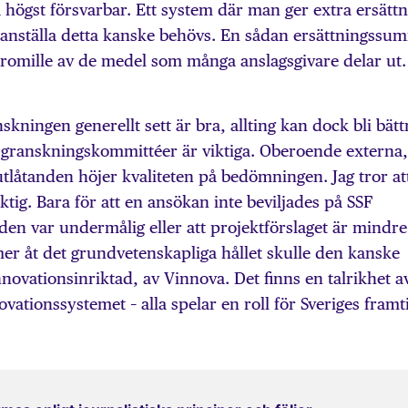
a högst försvarbar. Ett system där man ger extra ersätt
mmanställa detta kanske behövs. En sådan ersättningssu
promille av de medel som många anslagsgivare delar ut.
kningen generellt sett är bra, allting kan dock bli bätt
r granskningskommittéer är viktiga. Oberoende externa,
utlåtanden höjer kvaliteten på bedömningen. Jag tror at
ktig. Bara för att en ansökan inte beviljades på SSF
 den var undermålig eller att projektförslaget är mindre
er åt det grundvetenskapliga hållet skulle den kanske
novationsinriktad, av Vinnova. Det finns en talrikhet a
ovationssystemet – alla spelar en roll för Sveriges framt