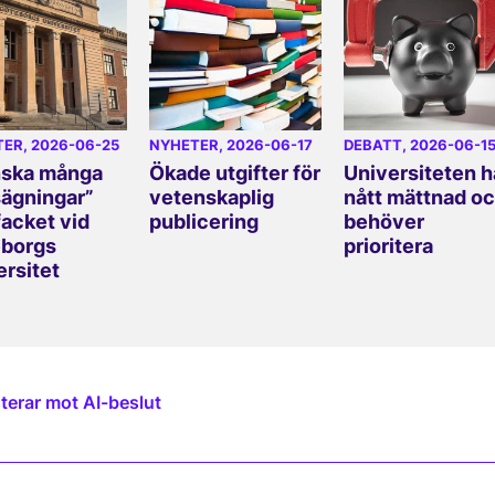
TER
, 2026-06-25
NYHETER
, 2026-06-17
DEBATT
, 2026-06-1
ska många
Ökade utgifter för
Universiteten h
ägningar”
vetenskaplig
nått mättnad o
facket vid
publicering
behöver
borgs
prioritera
ersitet
terar mot AI-beslut