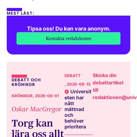
MEST LÄST:
Tipsa oss! Du kan vara anonym.
Kontakta redaktionen
Skicka din
DEBATT
DEBATT OCH
debattartikel
, 2026-06-15
KRÖNIKOR
till
Universit
KRÖNIKOR
, 2026-06-01
redaktionen@unive
eten har
nått
Oskar MacGregor
mättnad
och
Torg kan
behöver
prioritera
lära oss allt