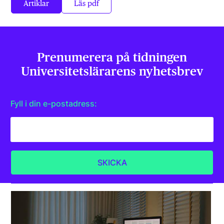
Artiklar
Läs pdf
Prenumerera på tidningen
Universitets­lärarens nyhetsbrev
Fyll i din e-postadress: