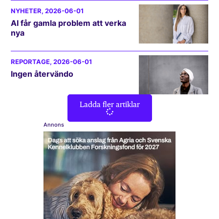
NYHETER
, 2026-06-01
AI får gamla problem att verka
nya
REPORTAGE
, 2026-06-01
Ingen återvändo
Ladda fler artiklar
Annons