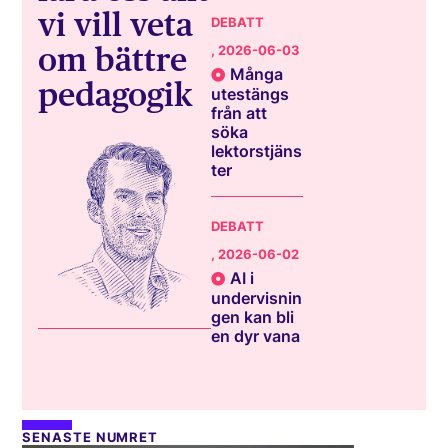
vi vill veta
DEBATT
om bättre
, 2026-06-03
Många
pedagogik
utestängs
från att
söka
lektorstjäns
ter
DEBATT
, 2026-06-02
AI i
undervisnin
gen kan bli
en dyr vana
SENASTE NUMRET