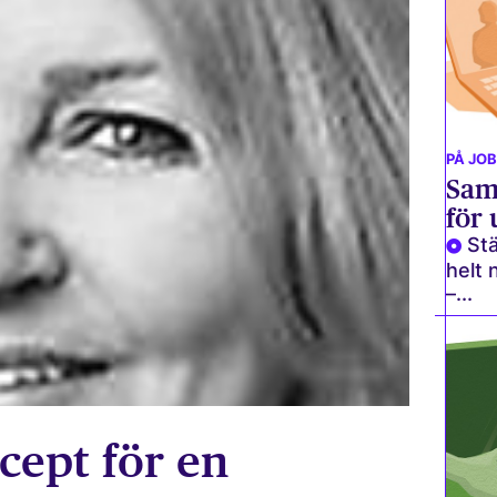
PÅ JO
Sam
för
St
helt n
–...
ept för en