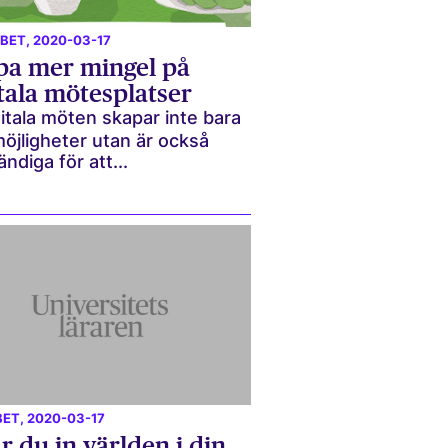
BBET
, 2020-03-17
pa mer mingel på
tala mötesplatser
itala möten skapar inte bara
öjligheter utan är också
ndiga för att...
BET
, 2020-03-17
ar du in världen i din