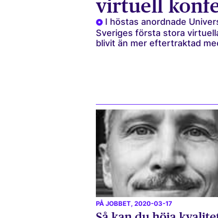
virtuell konf
I höstas anordnade Univer
Sveriges första stora virtue
blivit än mer eftertraktad me
PÅ JOBBET
, 2020-03-17
Så kan du höja kvalite