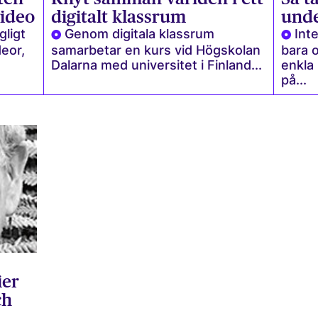
video
digitalt klassrum
unde
gligt
Genom digitala klassrum
Inte
deor,
samarbetar en kurs vid Högskolan
bara 
Dalarna med universitet i Finland...
enkla
på...
ier
ch