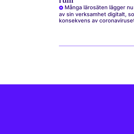
rum
Många lärosäten lägger nu
av sin verksamhet digitalt, s
konsekvens av coronaviruset.