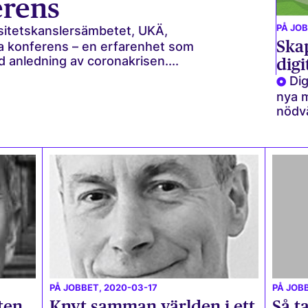
erens
PÅ JO
sitetskanslersämbetet, UKÄ,
Ska
lla konferens – en erfarenhet som
d anledning av coronakrisen....
digi
Dig
nya m
nödvä
PÅ JOBBET
, 2020-03-17
PÅ JOB
ten
Knyt samman världen i ett
Så t