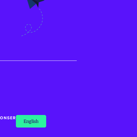
NONSER
English