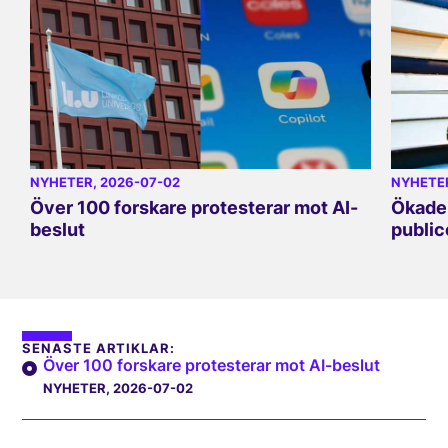
NYHETER
, 2026-07-02
NYHETE
Över 100 forskare protesterar mot AI-
Ökade 
beslut
public
SENASTE ARTIKLAR:
Över 100 forskare protesterar mot AI-beslut
NYHETER
, 2026-07-02