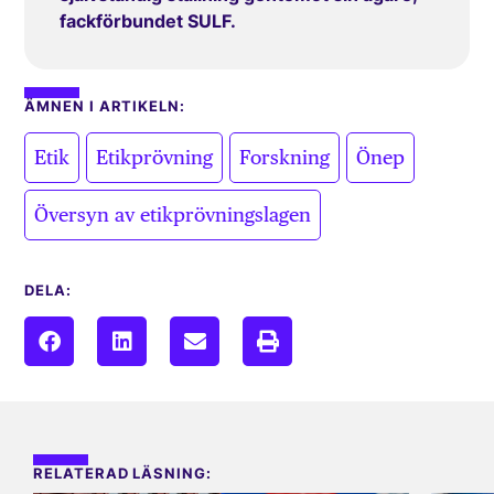
fackförbundet SULF.
ÄMNEN I ARTIKELN:
,
,
,
,
Etik
Etikprövning
Forskning
Önep
Översyn av etikprövningslagen
DELA:
RELATERAD LÄSNING: