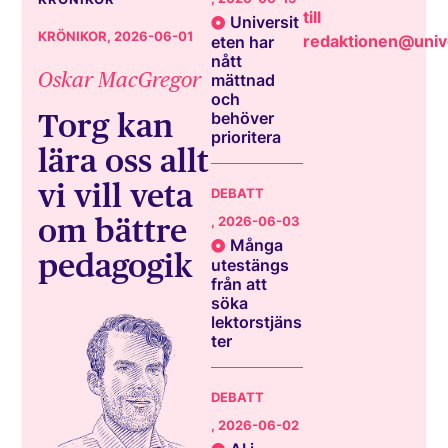
till
Universit
KRÖNIKOR
, 2026-06-01
redaktionen@unive
eten har
nått
Oskar MacGregor
mättnad
och
Torg kan
behöver
prioritera
lära oss allt
vi vill veta
DEBATT
om bättre
, 2026-06-03
Många
pedagogik
utestängs
från att
söka
lektorstjäns
ter
DEBATT
, 2026-06-02