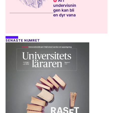
AI i
undervisnin
gen kan bli
en dyr vana
SENASTE NUMRET