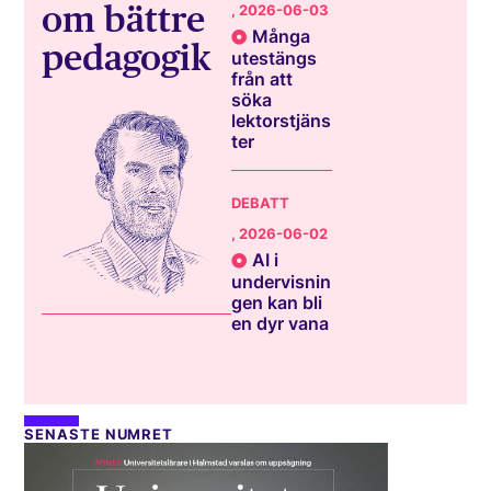
om bättre
, 2026-06-03
Många
pedagogik
utestängs
från att
söka
lektorstjäns
ter
DEBATT
, 2026-06-02
AI i
undervisnin
gen kan bli
en dyr vana
SENASTE NUMRET