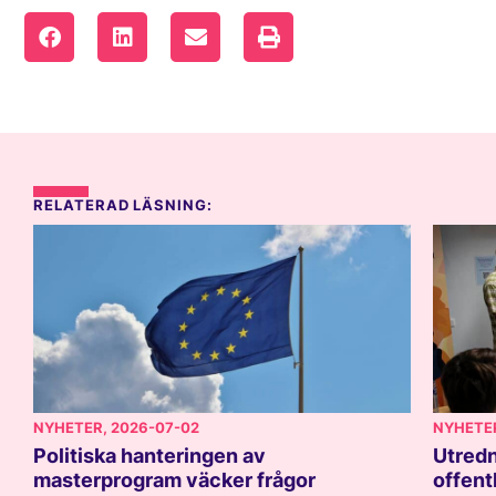
RELATERAD LÄSNING:
NYHETER
, 2026-07-02
NYHETE
Politiska hanteringen av
Utredn
masterprogram väcker frågor
offent