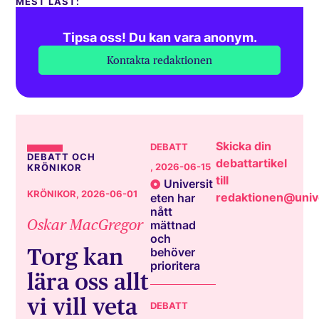
MEST LÄST:
Tipsa oss! Du kan vara anonym.
Kontakta redaktionen
Skicka din
DEBATT
DEBATT OCH
debattartikel
, 2026-06-15
KRÖNIKOR
till
Universit
KRÖNIKOR
, 2026-06-01
redaktionen@unive
eten har
nått
Oskar MacGregor
mättnad
och
Torg kan
behöver
prioritera
lära oss allt
vi vill veta
DEBATT