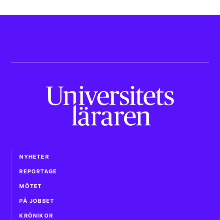
NYHETER
REPORTAGE
MÖTET
PÅ JOBBET
KRÖNIKOR