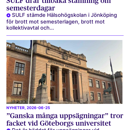
SULF drar tillbaka stämning om
semesterdagar
SULF stämde Hälsohögskolan i Jönköping
för brott mot semesterlagen, brott mot
kollektivavtal och...
NYHETER
, 2026-06-25
”Ganska många uppsägningar” tror
facket vid Göteborgs universitet