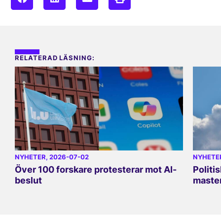
RELATERAD LÄSNING:
NYHETER
, 2026-07-02
NYHETE
Över 100 forskare protesterar mot AI-
Politi
beslut
master