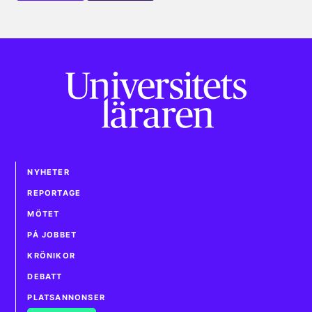
NYHETER
REPORTAGE
MÖTET
PÅ JOBBET
KRÖNIKOR
DEBATT
PLATSANNONSER