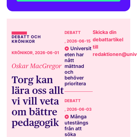
Skicka din
DEBATT
DEBATT OCH
debattartikel
, 2026-06-15
KRÖNIKOR
till
Universit
KRÖNIKOR
, 2026-06-01
redaktionen@unive
eten har
nått
Oskar MacGregor
mättnad
och
Torg kan
behöver
prioritera
lära oss allt
vi vill veta
DEBATT
om bättre
, 2026-06-03
Många
pedagogik
utestängs
från att
söka