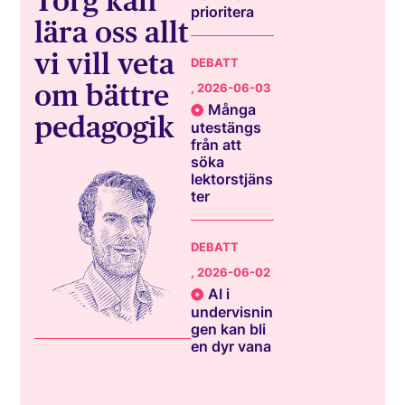
Torg kan
prioritera
lära oss allt
vi vill veta
DEBATT
om bättre
, 2026-06-03
Många
pedagogik
utestängs
från att
söka
lektorstjäns
ter
DEBATT
, 2026-06-02
AI i
undervisnin
gen kan bli
en dyr vana