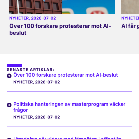
NYHETER
, 2026-07-02
NYHETE
Över 100 forskare protesterar mot AI-
AI får
beslut
SENASTE ARTIKLAR:
Över 100 forskare protesterar mot AI-beslut
NYHETER
, 2026-07-02
Politiska hanteringen av masterprogram väcker
frågor
NYHETER
, 2026-07-02
Utredning går vidare med lärosäten i offentlig