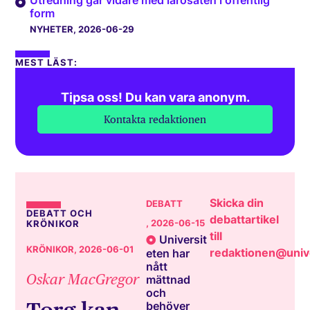
form
NYHETER
, 2026-06-29
MEST LÄST:
Tipsa oss! Du kan vara anonym.
Kontakta redaktionen
Skicka din
DEBATT
DEBATT OCH
debattartikel
, 2026-06-15
KRÖNIKOR
till
Universit
KRÖNIKOR
, 2026-06-01
redaktionen@unive
eten har
nått
Oskar MacGregor
mättnad
och
behöver