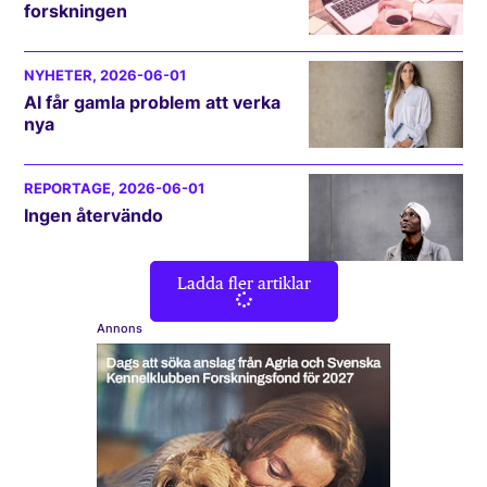
forskningen
NYHETER
, 2026-06-01
AI får gamla problem att verka
nya
REPORTAGE
, 2026-06-01
Ingen återvändo
Ladda fler artiklar
Annons