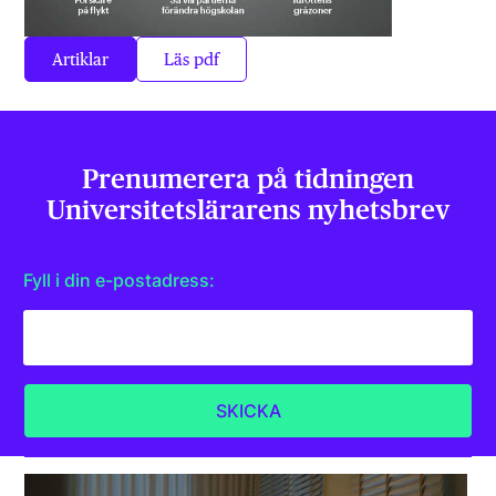
Artiklar
Läs pdf
Prenumerera på tidningen
Universitets­lärarens nyhetsbrev
Fyll i din e-postadress: