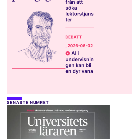
från att
söka
lektorstjäns
ter
DEBATT
, 2026-06-02
AI i
undervisnin
gen kan bli
en dyr vana
SENASTE NUMRET