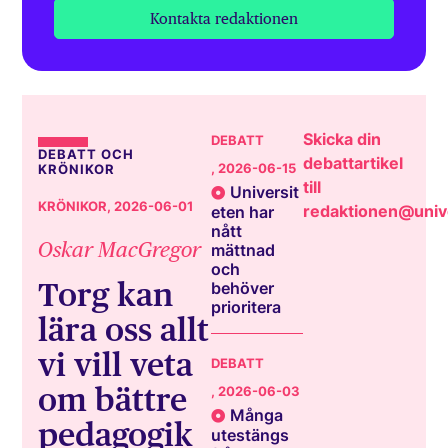
Kontakta redaktionen
Skicka din
DEBATT
DEBATT OCH
debattartikel
, 2026-06-15
KRÖNIKOR
till
Universit
KRÖNIKOR
, 2026-06-01
redaktionen@unive
eten har
nått
Oskar MacGregor
mättnad
och
Torg kan
behöver
prioritera
lära oss allt
vi vill veta
DEBATT
om bättre
, 2026-06-03
Många
pedagogik
utestängs