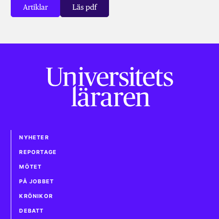
Artiklar
Läs pdf
NYHETER
REPORTAGE
MÖTET
PÅ JOBBET
KRÖNIKOR
DEBATT