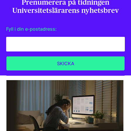
Prenumerera på tidningen
Universitets­lärarens nyhetsbrev
Fyll i din e-postadress: