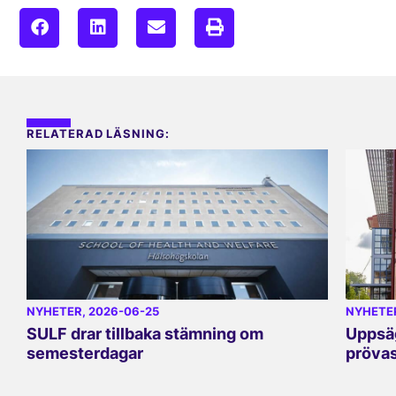
RELATERAD LÄSNING:
NYHETER
, 2026-06-25
NYHETE
SULF drar tillbaka stämning om
Uppsäg
semesterdagar
prövas