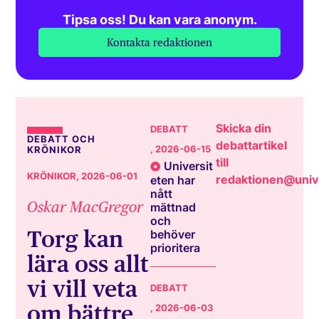
Tipsa oss! Du kan vara anonym.
Kontakta redaktionen
Skicka din
DEBATT
DEBATT OCH
debattartikel
, 2026-06-15
KRÖNIKOR
till
Universit
KRÖNIKOR
, 2026-06-01
redaktionen@unive
eten har
nått
Oskar MacGregor
mättnad
och
Torg kan
behöver
prioritera
lära oss allt
vi vill veta
DEBATT
om bättre
, 2026-06-03