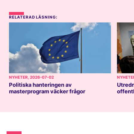
RELATERAD LÄSNING:
NYHETER
, 2026-07-02
NYHETE
Politiska hanteringen av
Utredn
masterprogram väcker frågor
offent