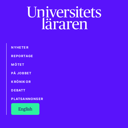
NYHETER
REPORTAGE
MÖTET
PÅ JOBBET
KRÖNIKOR
DEBATT
PLATSANNONSER
English