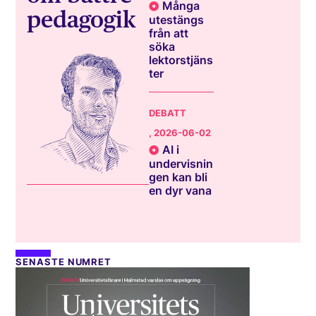
Många
pedagogik
utestängs
från att
söka
lektorstjäns
ter
DEBATT
, 2026-06-02
AI i
undervisnin
gen kan bli
en dyr vana
SENASTE NUMRET