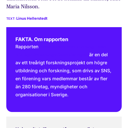
Maria Nilsson.
Linus Hellerstedt
FAKTA. Om rapporten
Rapporten
Konkurrens och styrning i den
statliga forskningsfinansieringen
är en del
av ett treårigt forskningsprojekt om högre
utbildning och forskning, som drivs av SNS,
en förening vars medlemmar består av fler
än 280 företag, myndigheter och
organisationer i Sverige.