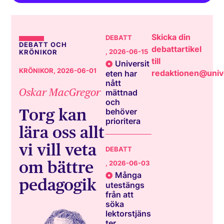
Skicka din
DEBATT
DEBATT OCH
debattartikel
, 2026-06-15
KRÖNIKOR
till
Universit
KRÖNIKOR
, 2026-06-01
redaktionen@unive
eten har
nått
Oskar MacGregor
mättnad
och
Torg kan
behöver
prioritera
lära oss allt
vi vill veta
DEBATT
om bättre
, 2026-06-03
Många
pedagogik
utestängs
från att
söka
lektorstjäns
ter