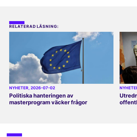
RELATERAD LÄSNING:
NYHETER
, 2026-07-02
NYHETE
Politiska hanteringen av
Utredn
masterprogram väcker frågor
offent