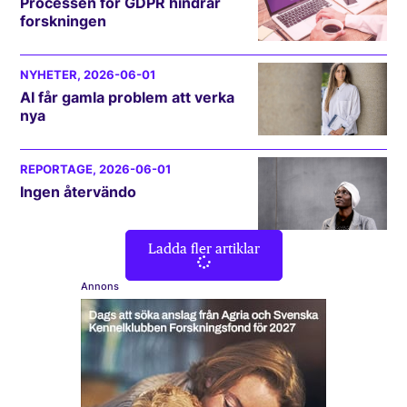
Processen för GDPR hindrar
forskningen
NYHETER
, 2026-06-01
AI får gamla problem att verka
nya
REPORTAGE
, 2026-06-01
Ingen återvändo
Ladda fler artiklar
Annons