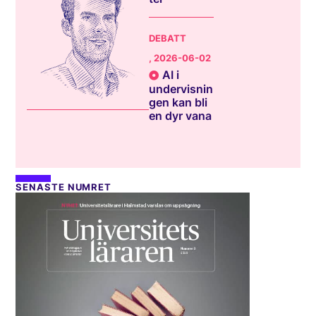
DEBATT
, 2026-06-02
AI i
undervisnin
gen kan bli
en dyr vana
SENASTE NUMRET