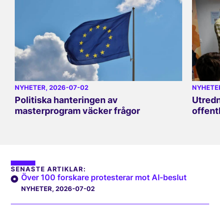
NYHETER
, 2026-07-02
NYHETE
Politiska hanteringen av
Utredn
masterprogram väcker frågor
offent
SENASTE ARTIKLAR:
Över 100 forskare protesterar mot AI-beslut
NYHETER
, 2026-07-02