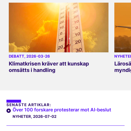
DEBATT
, 2026-03-26
NYHETE
Klimatkrisen kräver att kunskap
Lärosä
omsätts i handling
myndig
SENASTE ARTIKLAR:
Över 100 forskare protesterar mot AI-beslut
NYHETER
, 2026-07-02