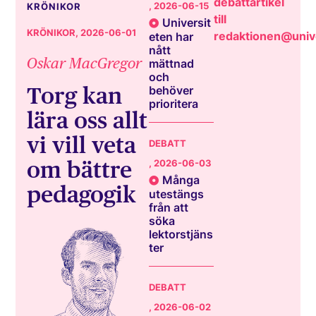
debattartikel
, 2026-06-15
KRÖNIKOR
till
Universit
KRÖNIKOR
, 2026-06-01
redaktionen@unive
eten har
nått
Oskar MacGregor
mättnad
och
Torg kan
behöver
prioritera
lära oss allt
vi vill veta
DEBATT
om bättre
, 2026-06-03
Många
pedagogik
utestängs
från att
söka
lektorstjäns
ter
DEBATT
, 2026-06-02