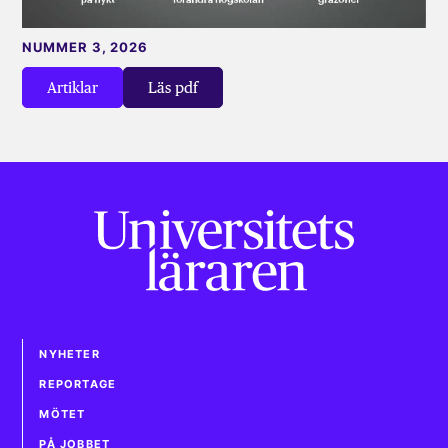
NUMMER 3, 2026
Artiklar
Läs pdf
NYHETER
REPORTAGE
MÖTET
PÅ JOBBET