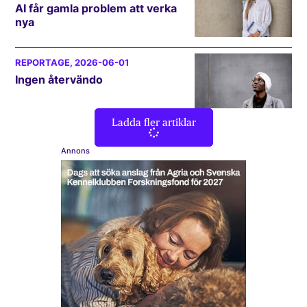
AI får gamla problem att verka
nya
REPORTAGE
, 2026-06-01
Ingen återvändo
Ladda fler artiklar
Annons