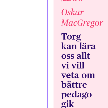
Oskar
MacGregor
Torg
kan lära
oss allt
vi vill
veta om
bättre
pedago
gik