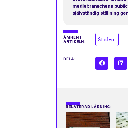
mediebranschens publicit
självständig ställning g
ÄMNEN I
Student
ARTIKELN:
DELA:
RELATERAD LÄSNING: