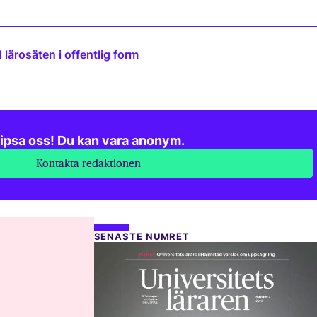
lärosäten i offentlig form
ipsa oss! Du kan vara anonym.
Kontakta redaktionen
SENASTE NUMRET