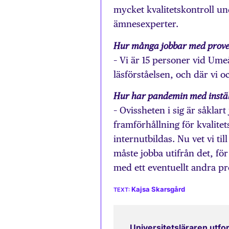
mycket kvalitetskontroll u
ämnesexperter.
Hur många jobbar med provet
– Vi är 15 personer vid Ume
läsförståelsen, och där vi o
Hur har pandemin med instäl
– Ovissheten i sig är såklar
framförhållning för kvalite
internutbildas. Nu vet vi t
måste jobba utifrån det, för
med ett eventuellt andra pr
Kajsa Skarsgård
Universitetsläraren utfor