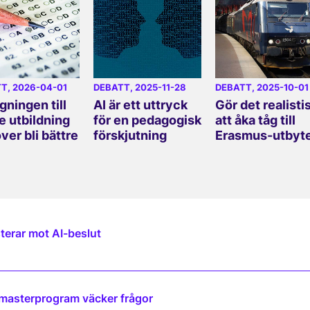
TT
, 2026-04-01
DEBATT
, 2025-11-28
DEBATT
, 2025-10-01
gningen till
AI är ett uttryck
Gör det realisti
e utbildning
för en pedagogisk
att åka tåg till
ver bli bättre
förskjutning
Erasmus-utbyt
terar mot AI-beslut
 masterprogram väcker frågor