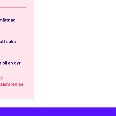
 mättnad
att söka
 bli en dyr
ll
slararen.se