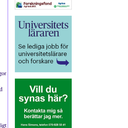
gor
ad
igt