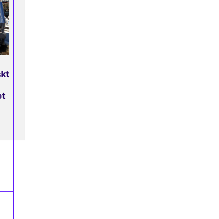
skt
et