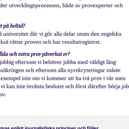
nder utvecklingsprocessen, både av provexperter och
 på heltid?
å universitet där vi gör alla delar utom den engelska
ckså rättar proven och har resultatregistret.
lda och extra prov påverkat er?
t jobbig eftersom vi behöver jobba med väldigt lång
tssäkringen och eftersom alla nyrekryteringar måste
ill exempel inte om vi kommer att ha två prov i vår men
 vi kan inte invänta beslutet och först därefter börja jo
ov.
mas enligt journalistiska principer och följer