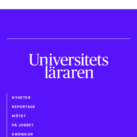
NYHETER
REPORTAGE
MÖTET
PÅ JOBBET
KRÖNIKOR