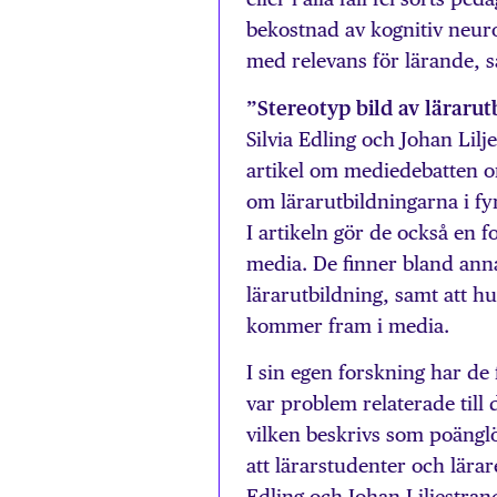
bekostnad av kognitiv neur
med relevans för lärande, 
”Stereotyp bild av lärarut
Silvia Edling och Johan Lilj
artikel om mediedebatten om
om lärarutbildningarna i fy
I artikeln gör de också en f
media. De finner bland annat
lärarutbildning, samt att h
kommer fram i media.
I sin egen forskning har de 
var problem relaterade till
vilken beskrivs som poängl
att lärarstudenter och lärar
Edling och Johan Liljestran