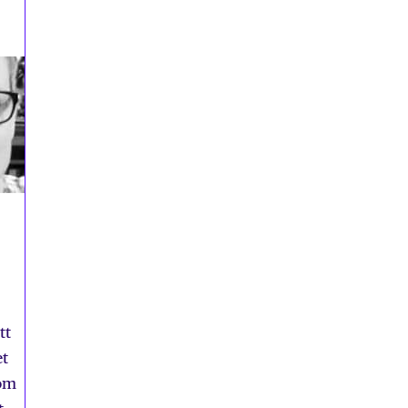
tt
et
som