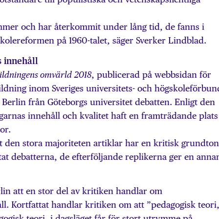
mer och har återkommit under lång tid, de fanns i
olereformen på 1960-talet, säger Sverker Lindblad.
 innehåll
, publicerad på webbsidan för
ildningens omvärld
2018
ildning inom Sveriges universitets- och högskoleförbun
erlin från Göteborgs universitet debatten. Enligt den
garnas innehåll och kvalitet haft en framträdande plats
or.
t den stora majoriteten artiklar har en kritisk grundton
artat debatterna, de efterföljande replikerna ger en anna
lin att en stor del av kritiken handlar om
l. Kortfattat handlar kritiken om att ”pedagogisk teori
edagogisk teori, i dagsläget får för stort utrymme på