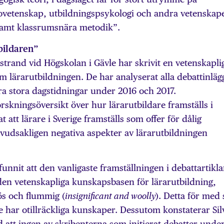
ovetenskap, utbildningspsykologi och andra vetenskap
samt klassrumsnära metodik”.
bildaren”
estrand vid Högskolan i Gävle har skrivit en vetenskapli
 lärarutbildningen. De har analyserat alla debattinläg
ra stora dagstidningar under 2016 och 2017.
orskningsöversikt över hur lärarutbildare framställs i
 att lärare i Sverige framställs som offer för dålig
uvudsakligen negativa aspekter av lärar­utbildningen
funnit att den vanligaste framställningen i debattartikl
 den vetenskapliga kunskapsbasen för lärarutbildning,
ös och flummig (
). Detta för med 
insignificant and woolly
e har otillräckliga kunskaper. Dessutom konstaterar Sil
d att ingen av skribenterna som initierat debatter unde