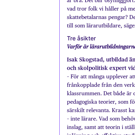
är bra. Det blir osynliggjort
vad tror folk vi håller på 
skattebetalarnas pengar? Det
till som lärarutbildare, säg
Tre åsikter
Varför är lärarutbildningar
Isak Skogstad, utbildad ä
och skolpolitisk expert vi
– För att många upplever att
frånkopplade från den verkl
klassrummen. Det både är oc
pedagogiska teorier, som fö
särskilt relevanta. Krasst 
– inte lärare. Vad som beh
inslag, samt att teorin i s