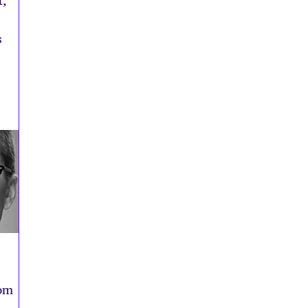
t,
s
 om