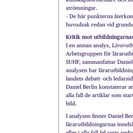
strömningar.
– De här punkterna återkom
huvudsak redan vid grundsk
Kritik mot utbildningarnas
I en annan analys,
Lärarutb
Arbetsgruppen för lärar­utb
SUHF, sammanfattar Daniel B
analysen har lärarutbildnin
landets debatt- och ledarsid
Daniel Berlin konstaterar at
alla fall de artiklar som st
bild.
I analysen finner Daniel Ber
lärarutbildningarnas innehål
eller i alla fall fel sorts p