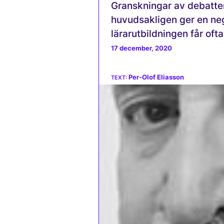
Granskningar av debatten
huvudsakligen ger en neg
lärarutbildningen får of
17 december, 2020
Per-Olof Eliasson