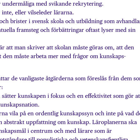
r undermåliga med svikande rekrytering.
nte, eller vilseleder lärarna.
och brister i svensk skola och utbildning som avhandlas
uella framsteg och förbättringar oftast lyser med sin
r att man skriver att skolan måste göras om, att den
att den måste arbeta mer med frågor om kunskaps­
tar de vanligaste åtgärderna som föreslås från dem s
r:
 sätter kunskapen i fokus och en effektivitet som gör at
kunskapsnation.
rna vila på en ordentlig kunskapssyn och inte på vad d
och abstrakt uppfattning om kunskap. Läroplanerna ska
unskapsmål i centrum och med lärare som är
tåndare till populistiska och vetenskapsfientliga