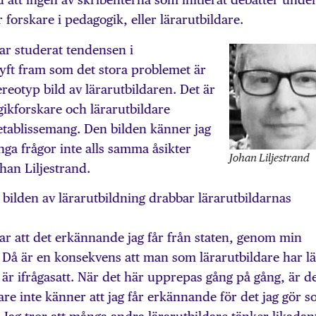
forskare i pedagogik, eller lärarutbildare.
 har studerat tendensen i
lyft fram som det stora problemet är
ereotyp bild av lärarutbildaren. Det är
gikforskare och lärarutbildare
tablissemang. Den bilden känner jag
ånga frågor inte alls samma åsikter
Johan Liljestrand
han Liljestrand.
bilden av lärarutbildning drabbar lärarutbildarnas
ar att det erkännande jag får från staten, genom min
t. Då är en konsekvens att man som lärarutbildare har lä
 är ifrågasatt. När det här upprepas gång på gång, är d
dare inte känner att jag får erkännande för det jag gör 