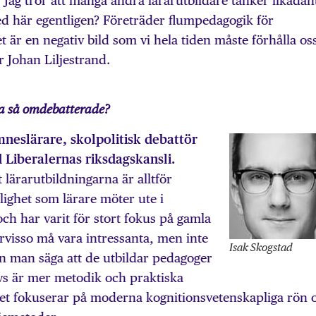
. Jag tror att många andra lärar­utbildare tänker likadan
med här egentligen? Företräder flumpedagogik för
 är en negativ bild som vi hela tiden måste förhålla os
er Johan Liljestrand.
na så omdebatterade?
mneslärare, skolpolitisk debattör
d Liberalernas riksdagskansli.
 lärarutbildningarna är alltför
ighet som lärare möter ute i
h har varit för stort fokus på gamla
rvisso må vara intressanta, men inte
Isak Skogstad
kan man säga att de utbildar pedagoger
övs är mer metodik och praktiska
tället fokuserar på moderna kognitionsvetenskapliga rön