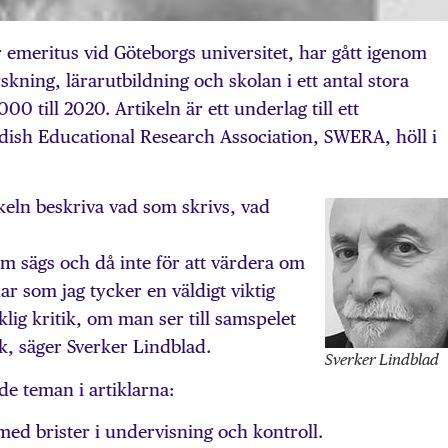
 emeritus vid Göte­borgs universitet, har gått igenom
kning, lärarutbildning och skolan i ett antal stora
0 till 2020. Artikeln är ett underlag till ett
ish Educational Research Association, SWERA, höll i
ikeln beskriva vad som skrivs, vad
som sägs och då inte för att värdera om
 har som jag tycker en väldigt viktig
lig kritik, om man ser till samspelet
k, säger Sverker Lindblad.
Sverker Lindblad
e teman i artiklarna:
 med brister i undervisning och kontroll.