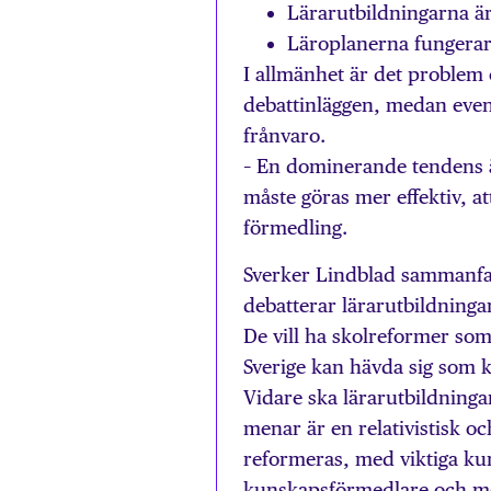
Lärarutbildningarna ä
Läroplanerna fungerar i
I allmänhet är det problem 
debattinläggen, medan event
frånvaro.
– En dominerande tendens ä
måste göras mer effektiv, 
förmedling.
Sverker Lindblad sammanfat
debatterar lärarutbildninga
De vill ha skolreformer som
Sverige kan hävda sig som 
Vidare ska lärarutbildninga
menar är en relativistisk 
reformeras, med viktiga k
kunskapsförmedlare och mots