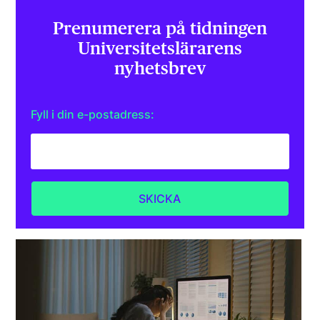
Prenumerera på tidningen
Universitets­lärarens
nyhetsbrev
Fyll i din e-postadress: