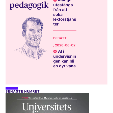
pedagogik
utestängs
från att
söka
lektorstjäns
ter
DEBATT
, 2026-06-02
AI i
undervisnin
gen kan bli
en dyr vana
SENASTE NUMRET