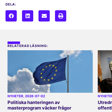
DELA:
RELATERAD LÄSNING:
NYHETER
, 2026-07-02
NYHETE
Politiska hanteringen av
Utredn
masterprogram väcker frågor
offent