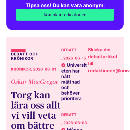
Tipsa oss! Du kan vara anonym.
Kontakta redaktionen
Skicka din
DEBATT
DEBATT OCH
debattartikel
, 2026-06-15
KRÖNIKOR
till
Universit
KRÖNIKOR
, 2026-06-01
redaktionen@unive
eten har
nått
Oskar MacGregor
mättnad
och
Torg kan
behöver
prioritera
lära oss allt
vi vill veta
DEBATT
om bättre
, 2026-06-03
Många