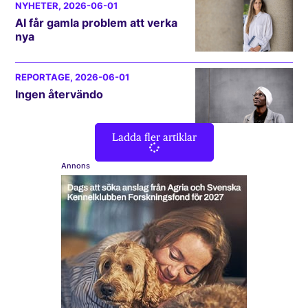
NYHETER
, 2026-06-01
AI får gamla problem att verka
nya
REPORTAGE
, 2026-06-01
Ingen återvändo
Ladda fler artiklar
Annons