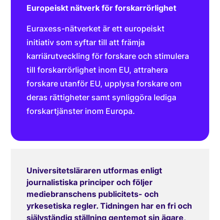
Europeiskt nätverk för forskarrörlighet
Euraxess-nätverket är ett europeiskt
initiativ som syftar till att främja
karriärutveckling för forskare och stimulera
till forskarrörlighet inom EU, attrahera
forskare utanför EU, upplysa forskare om
deras rättigheter samt synliggöra lediga
forskartjänster inom Europa.
Universitetsläraren utformas enligt
journalistiska principer och följer
mediebranschens publicitets- och
yrkesetiska regler. Tidningen har en fri och
självständig ställning gentemot sin ägare,