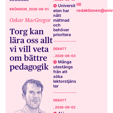
till
Universit
KRÖNIKOR
, 2026-06-01
redaktionen@unive
eten har
nått
Oskar MacGregor
mättnad
och
Torg kan
behöver
prioritera
lära oss allt
vi vill veta
DEBATT
om bättre
, 2026-06-03
Många
pedagogik
utestängs
från att
söka
lektorstjäns
ter
DEBATT
, 2026-06-02