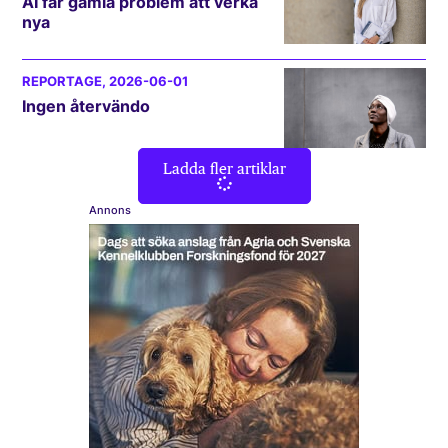
AI får gamla problem att verka
nya
REPORTAGE
, 2026-06-01
Ingen återvändo
Ladda fler artiklar
Annons