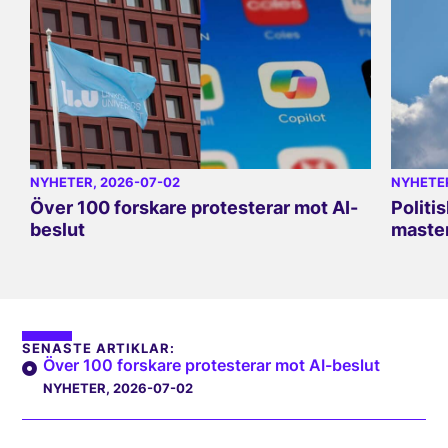
NYHETER
, 2026-07-02
NYHETE
Över 100 forskare protesterar mot AI-
Politi
beslut
master
SENASTE ARTIKLAR:
Över 100 forskare protesterar mot AI-beslut
NYHETER
, 2026-07-02