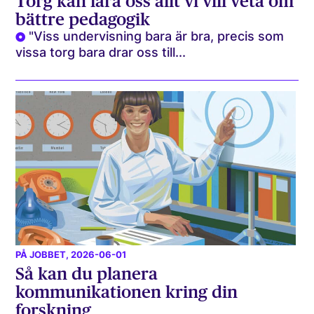
Torg kan lära oss allt vi vill veta om
bättre pedagogik
"Viss undervisning bara är bra, precis som
vissa torg bara drar oss till...
PÅ JOBBET
, 2026-06-01
Så kan du planera
kommunikationen kring din
forskning