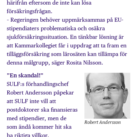
härifrån eftersom de inte kan lösa
försäkringsfrågan.
– Regeringen behöver upp­märk­sam­mas på EU-
stipen­diaters problematiska och osäkra
sjukförsäkringssituation. En tänkbar lösning är
att Kammarkollegiet får i uppdrag att ta fram en
tilläggsförsäkring som lärosäten kan tillämpa för
denna målgrupp, säger Rosita Nilsson.
”En skandal!”
SULF:s förhandlingschef
Robert Andersson påpekar
att SULF inte vill att
postdoktorer ska finansieras
med stipendier, men de
Robert Andersson
som ändå kommer hit ska
ha riktiga villkor.