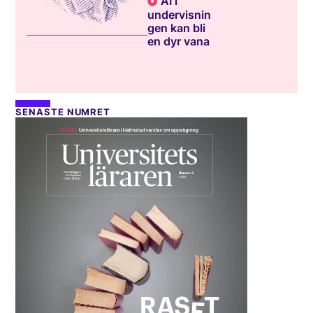
AI i
undervisnin
gen kan bli
en dyr vana
SENASTE NUMRET