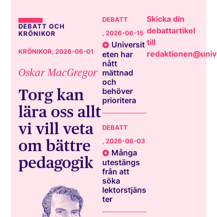
Skicka din
DEBATT
DEBATT OCH
debattartikel
, 2026-06-15
KRÖNIKOR
till
Universit
KRÖNIKOR
, 2026-06-01
redaktionen@unive
eten har
nått
Oskar MacGregor
mättnad
och
Torg kan
behöver
prioritera
lära oss allt
vi vill veta
DEBATT
om bättre
, 2026-06-03
Många
pedagogik
utestängs
från att
söka
lektorstjäns
ter