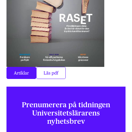
Artiklar
Läs pdf
Prenumerera på tidningen
Universitets­lärarens
nyhetsbrev