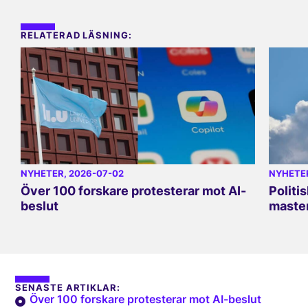
RELATERAD LÄSNING:
NYHETER
, 2026-07-02
NYHETE
Över 100 forskare protesterar mot AI-
Politi
beslut
master
SENASTE ARTIKLAR:
Över 100 forskare protesterar mot AI-beslut