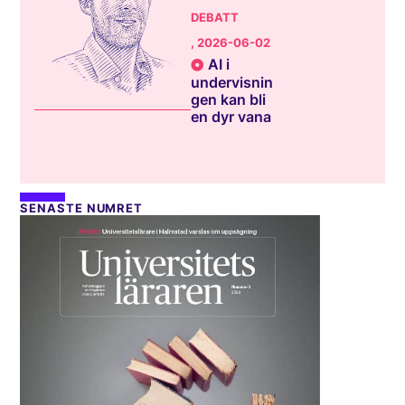
DEBATT
, 2026-06-02
AI i
undervisnin
gen kan bli
en dyr vana
SENASTE NUMRET