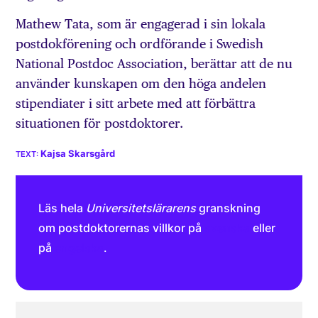
Mathew Tata, som är engagerad i sin lokala
postdokförening och ordförande i Swedish
National Postdoc Association, berättar att de nu
använder kunskapen om den höga andelen
stipendiater i sitt arbete med att förbättra
situationen för postdoktorer.
Kajsa Skarsgård
Läs hela
Universitetslärarens
granskning
om postdoktorernas villkor på
svenska
eller
på
engelska
.