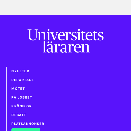
NYHETER
REPORTAGE
MÖTET
PÅ JOBBET
KRÖNIKOR
DEBATT
PLATSANNONSER