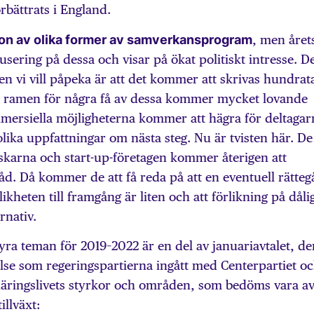
örbättrats i England.
tion av olika former av samverkansprogram
, men året
sering på dessa och visar på ökat politiskt intresse. De
sken vi vill påpeka är att det kommer att skrivas hundrat
m ramen för några få av dessa kommer mycket lovande
mmersiella möjligheterna kommer att hägra för deltagar
lika uppfattningar om nästa steg. Nu är tvisten här. De
rskarna och start-up-företagen kommer återigen att
 råd. Då kommer de att få reda på att en eventuell rätte
kheten till framgång är liten och att förlikning på dåli
rnativ.
 teman för 2019–2022 är en del av januariavtalet, de
se som regeringspartierna ingått med Centerpartiet o
näringslivets styrkor och områden, som bedöms vara a
illväxt: