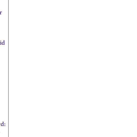
r
id
rd:
r