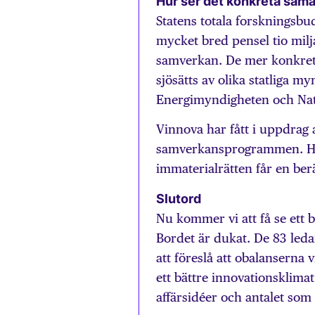
Hur ser det konkreta sama
Statens totala forskningsbu
mycket bred pensel tio milja
samverkan. De mer konkret
sjösätts av olika statliga 
Energimyndigheten och Nat
Vinnova har fått i uppdrag
samverkansprogrammen. Här 
immaterialrätten får en berä
Slutord
Nu kommer vi att få se ett 
Bordet är dukat. De 83 led
att föreslå att obalanserna 
ett bättre innovationsklima
affärsidéer och antalet som 