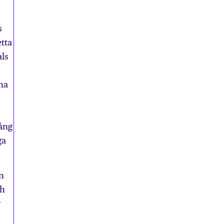
s
tta
als
na
gång
ga
n
ch
v