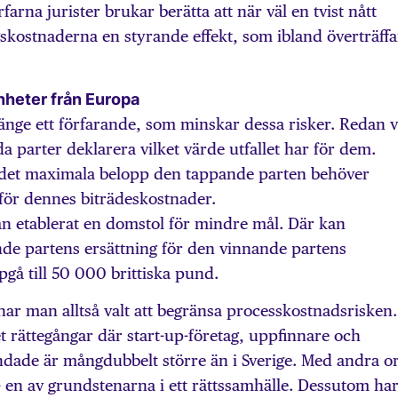
arna jurister brukar berätta att när väl en tvist nått
skostnaderna en styrande effekt, som ibland överträffa
enheter från Europa
änge ett förfarande, som minskar dessa risker. Redan v
a parter deklarera vilket värde utfallet har för dem.
 det maximala belopp den tappande parten behöver
för dennes biträdeskostnader.
n etablerat en domstol för mindre mål. Där kan
de partens ersättning för den vinnande partens
gå till 50 000 brittiska pund.
 har man alltså valt att begränsa processkostnadsrisken.
et rättegångar där start-up-företag, uppfinnare och
andade är mångdubbelt större än i Sverige. Med andra o
 – en av grundstenarna i ett rättssamhälle. Dessutom ha