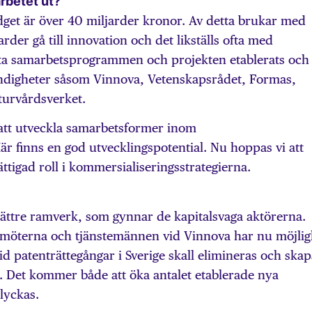
rbetet ut?
dget är över 40 miljarder kronor. Av detta brukar med
rder gå till innovation och det likställs ofta med
a samarbetsprogrammen och projekten etablerats och
myndigheter såsom Vinnova, Vetenskapsrådet, Formas,
urvårdsverket.
 att utveckla samarbetsformer inom
finns en god utvecklingspotential. Nu hoppas vi att
ttigad roll i kommersialiseringsstrategierna.
bättre ramverk, som gynnar de kapitalsvaga aktörerna.
amöterna och tjänstemännen vid Vinnova har nu möjlig
vid patenträttegångar i Sverige skall elimineras och ska
t. Det kommer både att öka antalet etablerade nya
lyckas.