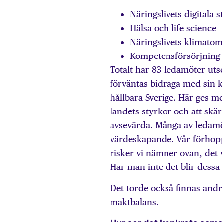
Näringslivets digitala
Hälsa och life science
Näringslivets klimatom
Kompetensförsörjning 
Totalt har 83 ledamöter uts
förväntas bidraga med sin ko
hållbara Sverige. Här ges m
landets styrkor och att skä
avsevärda. Många av ledamö
värdeskapande. Vår förhopp
risker vi nämner ovan, det v
Har man inte det blir dessa 
Det torde också finnas andr
maktbalans.