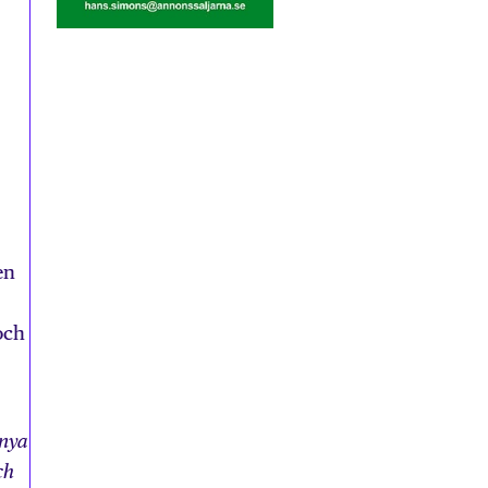
en
och
 nya
ch