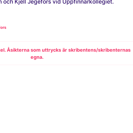
 och Kjell Jegefors vid Uppfinnarkollegiet.
fors
kel. Åsikterna som uttrycks är skribentens/skribenternas
egna.