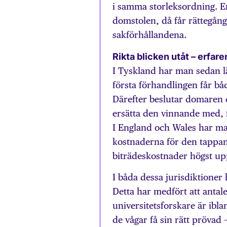
i samma storleksordning. Erf
domstolen, då får rättegång
sakförhållandena.
Rikta blicken utåt – erfar
I Tyskland har man sedan l
första förhandlingen får båd
Därefter beslutar domaren
ersätta den vinnande med, 
I England och Wales har ma
kostnaderna för den tappan
biträdeskostnader högst upp
I båda dessa jurisdiktioner
Detta har medfört att antal
universitetsforskare är ibl
de vågar få sin rätt prövad