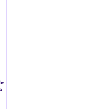
het
pa