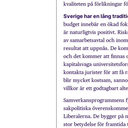
kvaliteten på förlikningar f
Sverige har en lång tradi
budget innebär en ökad foku
är naturligtvis positivt. Ri
av samarbetsavtal och ino
resultat att uppnås. De ko
och det kommer att finnas o
kapitalsvaga universitetsfo
kontakta jurister för att få
blir mycket kostsam, sannoli
villkor är ett godtagbart alte
Samverkansprogrammens fyra
sakpolitiska överenskommel
Liberalerna. De bygger på 
stor betydelse för framtida t