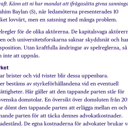
aft. Känn att ni har mandat att ifrågasätta givna sanninga
rahim Baylan (S), när ledamöterna presenterades 10
cket lovvärt, men en satsning med många problem.
spelregler för de olika aktörerna. De kapitalsvaga aktörer
tagen och universitetsforskarna saknar skyddsnät och ha
sposition. Utan kraftfulla ändringar av spelreglerna, så
inte att uppnås.
rket
r brister och vid tvister blir dessa uppenbara.
ter bestäms av styrkeförhållandena vid en eventuell
ättigheter. Här gäller att den tappande parten står för
svenska domstolar. En översikt över domsluten från 20
ar dömt den tappande parten att erlägga mellan en och 
nnande parten för att täcka dennes advokatkostnader.
kadestånd. De egna kostnaderna för advokater brukar v