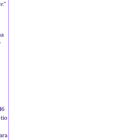
r.”
na
r
16
tio
ara