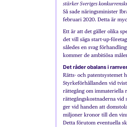
stärker Sveriges konkurrenskr
Så sade näringsminister Ib
februari 2020. Detta är my
Ett är att det gäller olika 
det vill säga start-up-före
således en svag förhandling
kommer de ambitiösa målen 
Det råder obalans i ramve
Rätts- och patentsystemet ha
Styrkeförhållanden vid tvis
rättegång om immateriella r
rättegångskostnaderna vid 
ger vid handen att domstol
miljoner kronor till den vi
Detta förutom eventuella s