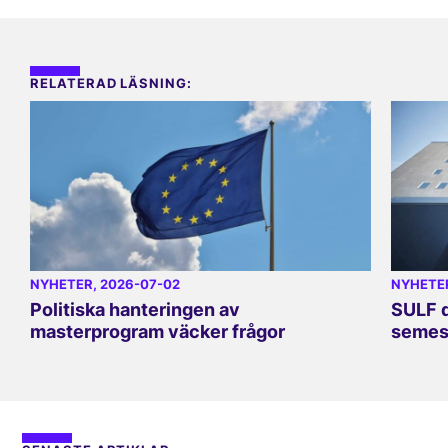
RELATERAD LÄSNING:
NYHETER
, 2026-07-02
NYHETE
Politiska hanteringen av
SULF d
masterprogram väcker frågor
semes