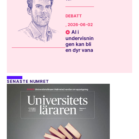
DEBATT
, 2026-06-02
AI i
undervisnin
gen kan bli
en dyr vana
SENASTE NUMRET