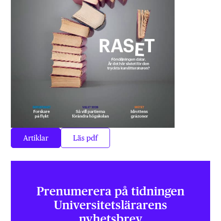
Artiklar
Läs pdf
Prenumerera på tidningen
Universitets­lärarens
nyhetsbrev