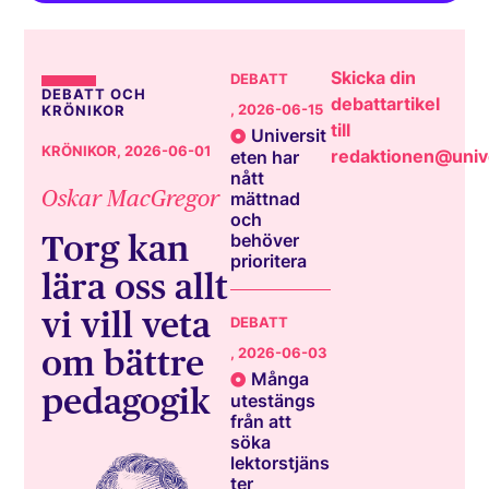
Skicka din
DEBATT
DEBATT OCH
debattartikel
, 2026-06-15
KRÖNIKOR
till
Universit
KRÖNIKOR
, 2026-06-01
redaktionen@unive
eten har
nått
Oskar MacGregor
mättnad
och
Torg kan
behöver
prioritera
lära oss allt
vi vill veta
DEBATT
om bättre
, 2026-06-03
Många
pedagogik
utestängs
från att
söka
lektorstjäns
ter