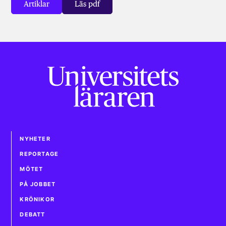
Artiklar
Läs pdf
NYHETER
REPORTAGE
MÖTET
PÅ JOBBET
KRÖNIKOR
DEBATT