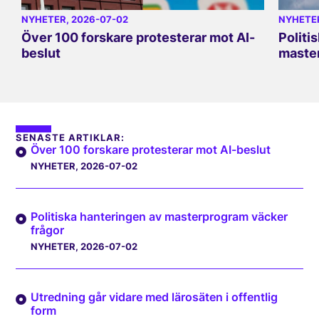
NYHETER
, 2026-07-02
NYHETE
Över 100 forskare protesterar mot AI-
Politi
beslut
master
SENASTE ARTIKLAR:
Över 100 forskare protesterar mot AI-beslut
NYHETER
, 2026-07-02
Politiska hanteringen av masterprogram väcker
frågor
NYHETER
, 2026-07-02
Utredning går vidare med lärosäten i offentlig
form