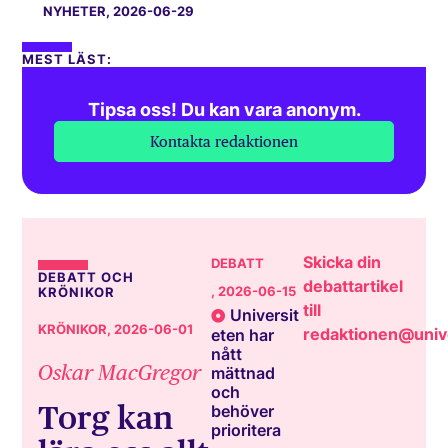
NYHETER
, 2026-06-29
MEST LÄST:
Tipsa oss! Du kan vara anonym.
Kontakta redaktionen
Skicka din
DEBATT
DEBATT OCH
debattartikel
, 2026-06-15
KRÖNIKOR
till
Universit
KRÖNIKOR
, 2026-06-01
redaktionen@unive
eten har
nått
Oskar MacGregor
mättnad
och
Torg kan
behöver
prioritera