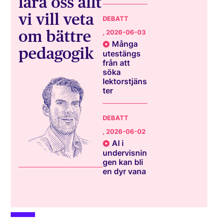
lära oss allt
vi vill veta
DEBATT
om bättre
, 2026-06-03
Många
pedagogik
utestängs
från att
söka
lektorstjäns
ter
DEBATT
, 2026-06-02
AI i
undervisnin
gen kan bli
en dyr vana