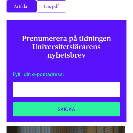
Artiklar
Läs pdf
Prenumerera på tidningen
Universitets­lärarens
nyhetsbrev
Fyll i din e-postadress: