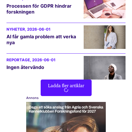
Processen för GDPR hindrar
forskningen
NYHETER
, 2026-06-01
AI får gamla problem att verka
nya
REPORTAGE
, 2026-06-01
Ingen återvändo
Ladda fler artiklar
Annons