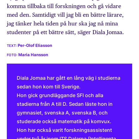
komma tillbaka till forskningen och gå vidare
med den. Samtidigt vill jag bli en bättre lärare,
jag tänker hela tiden på hur ska jag nå mina
studenter på ett bättre sätt, säger Diala Jomaa.
Per-Olof Eliasson
Maria Hansson
Diala Jomaa har gått en lång väg i studierna
sedan hon kom till Sverige.
Hon gick grundläggande SFI och alla
stadierna från A till D. Sedan läste hon in
gymnasiet, svenska A, svenska B, och
studerade också matematik på komvux.
Hon har också varit forskningsassistent
under två år inom ITS Dalarna (Intelligenta