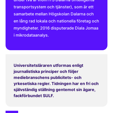
transportsystem och tjänster), som är ett
samarbete mellan Högskolan Dalarna och
en lång rad lokala och nationella företag och
myndigheter. 2016 disputerade Diala Jomaa
i mikrodataanalys.
Universitetsläraren utformas enligt
journalistiska principer och följer
mediebranschens publicitets- och
yrkesetiska regler. Tidningen har en fri och
självständig ställning gentemot sin ägare,
fackförbundet SULF.