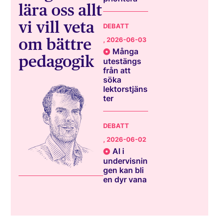
lära oss allt
vi vill veta
DEBATT
om bättre
, 2026-06-03
Många
pedagogik
utestängs
från att
söka
lektorstjäns
ter
DEBATT
, 2026-06-02
AI i
undervisnin
gen kan bli
en dyr vana