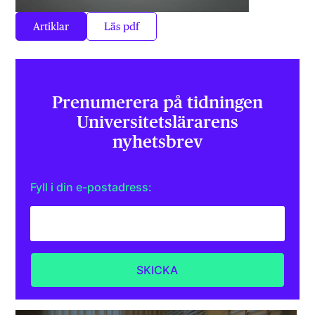
Artiklar
Läs pdf
Prenumerera på tidningen
Universitets­lärarens
nyhetsbrev
Fyll i din e-postadress: