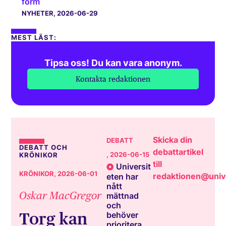
form
NYHETER
, 2026-06-29
MEST LÄST:
Tipsa oss! Du kan vara anonym.
Kontakta redaktionen
Skicka din
DEBATT
DEBATT OCH
debattartikel
, 2026-06-15
KRÖNIKOR
till
Universit
KRÖNIKOR
, 2026-06-01
redaktionen@unive
eten har
nått
Oskar MacGregor
mättnad
och
Torg kan
behöver
prioritera