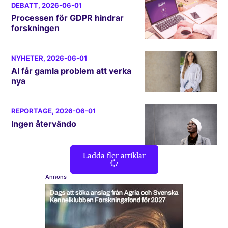
DEBATT
, 2026-06-01
Processen för GDPR hindrar
forskningen
NYHETER
, 2026-06-01
AI får gamla problem att verka
nya
REPORTAGE
, 2026-06-01
Ingen återvändo
Ladda fler artiklar
Annons