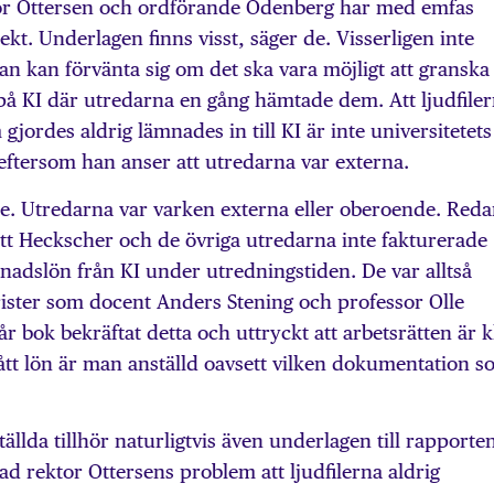
tor Ottersen och ordförande Odenberg har med emfas
rekt. Underlagen finns visst, säger de. Visserligen inte
an kan förvänta sig om det ska vara möjligt att granska
på KI där utredarna en gång hämtade dem. Att ljudfile
gjordes aldrig lämnades in till KI är inte universitetets
eftersom han anser att utredarna var externa.
e. Utredarna var varken externa eller oberoende. Red
tt Heckscher och de övriga utredarna inte fakturerade
ånadslön från KI under utredningstiden. De var alltså
ister som docent Anders Stening och professor Olle
r bok bekräftat detta och uttryckt att arbetsrätten är k
tt lön är man anställd oavsett vilken dokumentation s
llda tillhör naturligtvis även underlagen till rapporte
rad rektor Ottersens problem att ljudfilerna aldrig