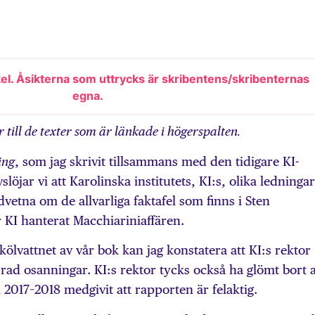
kel. Åsikterna som uttrycks är skribentens/skribenternas
egna.
till de texter som är länkade i högerspalten.
, som jag skrivit tillsammans med den tidigare KI-
ing
löjar vi att Karolinska institutets, KI:s, olika ledningar
vetna om de allvarliga faktafel som finns i Sten
KI hanterat Macchiariniaffären.
kölvattnet av vår bok kan jag konstatera att KI:s rektor
ad osanningar. KI:s rektor tycks också ha glömt bort a
 2017–2018 medgivit att rapporten är felaktig.