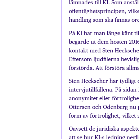
lämnades till KI. Som anst
offentlighetsprincipen, vilk
handling som ska finnas orde
På KI har man länge känt til
begärde ut dem hösten 2016 
kontakt med Sten Heckscher 
Eftersom ljudfilerna bevisl
förstörda. Att förstöra allm
Sten Heckscher har tydligt o
intervjutillfällena. På sida
anonymitet eller förtroligh
Ottersen och Odenberg nu p
form av förtrolighet, vilket
Oavsett de juridiska aspek
att se hur KI:s ledning negl