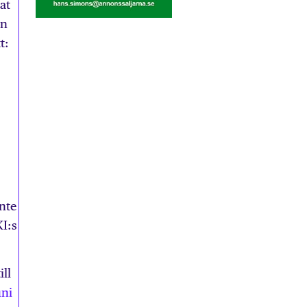
at
an
t:
nte
KI:s
ll
uni