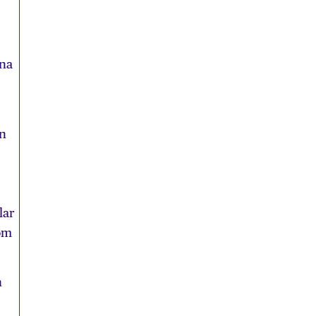
rna
an
lar
om
n