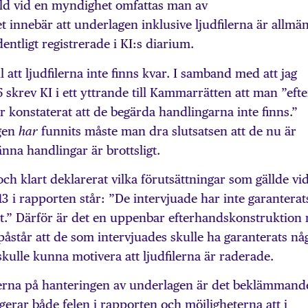
älld vid en myndighet omfattas man av
et innebär att underlagen inklusive ljudfilerna är allmä
ntligt registrerade i KI:s diarium.
l att ljudfilerna inte finns kvar. I samband med att jag
skrev KI i ett yttrande till Kammarrätten att man ”efte
konstaterat att de begärda handlingarna inte finns.”
igen
funnits måste man dra slutsatsen att de nu är
har
änna handlingar är brottsligt.
ch klart deklarerat vilka förutsättningar som gällde vi
n 13 i rapporten står: ”De intervjuade har inte garanterat
et.” Därför är det en uppenbar efterhandskonstruktion 
åstår att de som intervjuades skulle ha garanterats nå
 skulle kunna motivera att ljudfilerna är raderade.
terna på hanteringen av underlagen är det beklämmand
igerar både felen i rapporten och möjligheterna att i