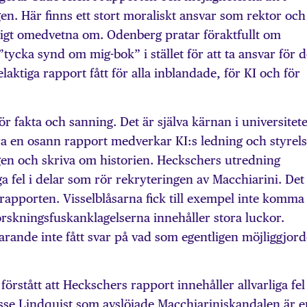
n. Här finns ett stort moraliskt ansvar som rektor och
ligt omedvetna om. Odenberg pratar föraktfullt om
”tycka synd om mig-bok” i stället för att ta ansvar för 
aktiga rapport fått för alla inblandade, för KI och för
för fakta och sanning. Det är själva kärnan i universitet
a en osann rapport medverkar KI:s ledning och styrels
ingen och skriva om historien. Heckschers utredning
iga fel i delar som rör rekryteringen av Macchiarini. Det
apporten. Visselblåsarna fick till exempel inte komma t
forskningsfuskanklagelserna innehåller stora luckor.
farande inte fått svar på vad som egentligen möjliggjord
förstått att Heckschers rapport innehåller allvarliga fel
osse Lindquist som avslöjade Macchiariniskandalen är e