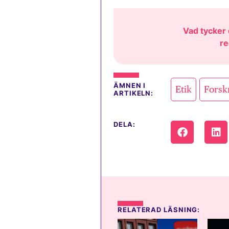
Vad tycker d
re
,
ÄMNEN I
Etik
Forsk
ARTIKELN:
DELA:
RELATERAD LÄSNING: