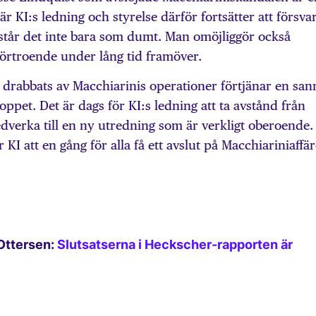
r KI:s ledning och styrelse därför fortsätter att försva
mstår det inte bara som dumt. Man omöjliggör också
örtroende under lång tid framöver.
 drabbats av Macchiarinis operationer förtjänar en san
ppet. Det är dags för KI:s ledning att ta avstånd från
verka till en ny utredning som är verkligt oberoende.
r KI att en gång för alla få ett avslut på Macchiariniaffä
 Ottersen:
Slutsatserna i Heckscher-rapporten är