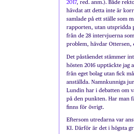
2017
, red. anm.). Både rek
hävdat att detta inte är kor
samlade på ett ställe som m
rapporten, utan utspridda 
från de 28 intervjuerna som 
problem, hävdar Ottersen, 
Det påståendet stämmer int
hösten 2016 upptäckte jag a
från eget bolag utan fick m
anställda. Namnkunniga jur
Lundin har i debatten om vå
på den punkten. Har man få
finns för övrigt.
Eftersom utredarna var anstä
KI. Därför är det i högsta g