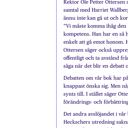
Rektor Ole Petter Ottersen s
samtal med Harriet Wallber
ännu inte kan gå ut och kor
”Vi måste komma ihåg den 
kompetens. Han har en så hö
enkelt att gå emot honom. H
Ottersen säger också uppre
offentligt och ta avstånd frå
säga när det blir en debatt
Debatten om vår bok har påg
knappast önska sig. Men någ
synts till. I stället säger O
förändrings- och förbättrin
Det andra avslöjandet i vår
Heckschers utredning sakna