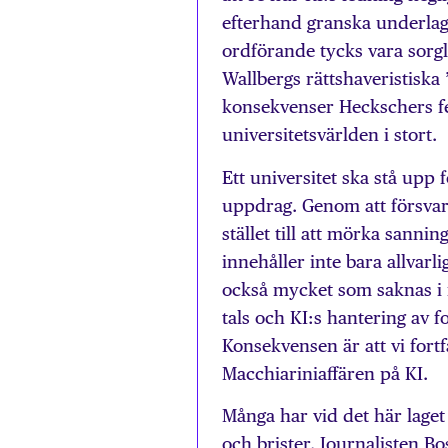
efterhand granska underlage
ordförande tycks vara sorg
Wallbergs rättshaveristiska 
konsekvenser Heckschers fel
universitetsvärlden i stort.
Ett universitet ska stå upp 
uppdrag. Genom att försvar
stället till att mörka sann
innehåller inte bara allvarl
också mycket som saknas i r
tals och KI:s hantering av 
Konsekvensen är att vi fort
Macchiariniaffären på KI.
Många har vid det här laget 
och brister. Journalisten B