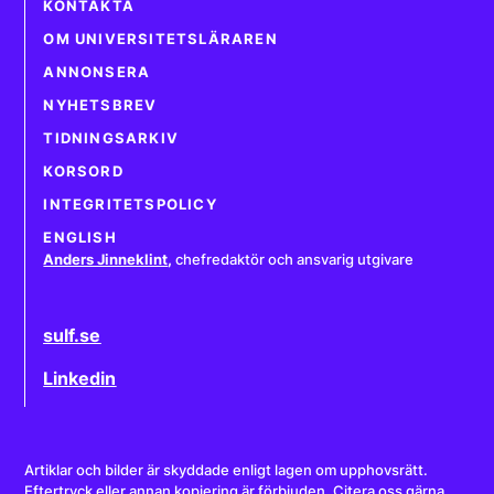
KONTAKTA
OM UNIVERSITETSLÄRAREN
ANNONSERA
NYHETSBREV
TIDNINGSARKIV
KORSORD
INTEGRITETSPOLICY
ENGLISH
Anders Jinneklint
,
chefredaktör och ansvarig utgivare
sulf.se
Linkedin
Artiklar och bilder är skyddade enligt lagen om upphovsrätt.
Eftertryck eller annan kopiering är förbjuden. Citera oss gärna