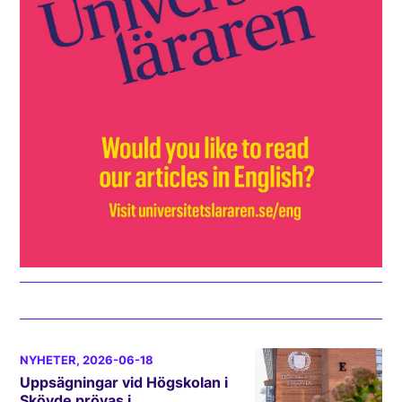
NYHETER
, 2026-06-18
Uppsägningar vid Högskolan i
Skövde prövas i