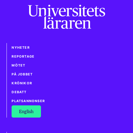
NYHETER
REPORTAGE
MÖTET
PÅ JOBBET
KRÖNIKOR
DEBATT
PLATSANNONSER
English