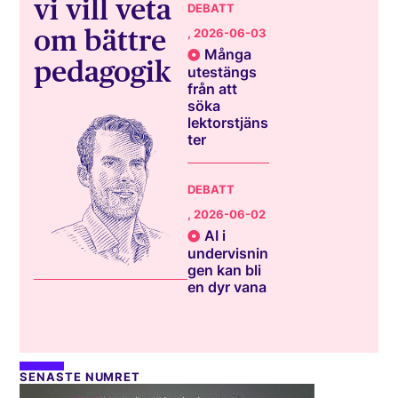
vi vill veta
DEBATT
om bättre
, 2026-06-03
Många
pedagogik
utestängs
från att
söka
lektorstjäns
ter
DEBATT
, 2026-06-02
AI i
undervisnin
gen kan bli
en dyr vana
SENASTE NUMRET