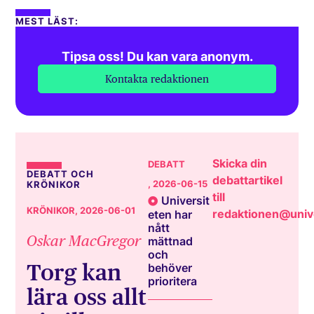
MEST LÄST:
Tipsa oss! Du kan vara anonym.
Kontakta redaktionen
Skicka din
DEBATT
DEBATT OCH
debattartikel
, 2026-06-15
KRÖNIKOR
till
Universit
KRÖNIKOR
, 2026-06-01
redaktionen@unive
eten har
nått
Oskar MacGregor
mättnad
och
Torg kan
behöver
prioritera
lära oss allt