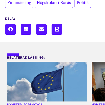
,
,
Finansiering
Högskolan i Borås
Politik
DELA:
RELATERAD LÄSNING:
NYHETER
, 2026-07-02
NYHETE