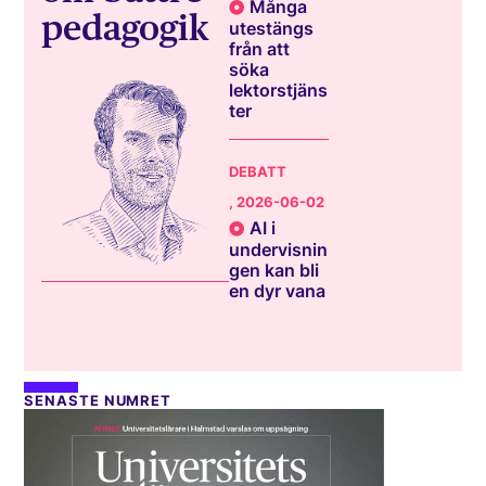
Många
pedagogik
utestängs
från att
söka
lektorstjäns
ter
DEBATT
, 2026-06-02
AI i
undervisnin
gen kan bli
en dyr vana
SENASTE NUMRET