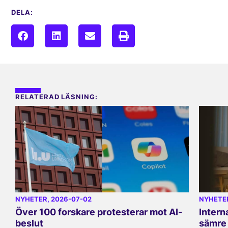
DELA:
RELATERAD LÄSNING:
NYHETER
, 2026-07-02
NYHETE
Över 100 forskare protesterar mot AI-
Intern
beslut
sämre 