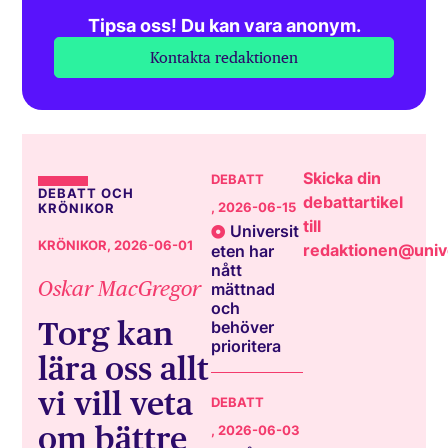
Tipsa oss! Du kan vara anonym.
Kontakta redaktionen
Skicka din
DEBATT
DEBATT OCH
debattartikel
, 2026-06-15
KRÖNIKOR
till
Universit
KRÖNIKOR
, 2026-06-01
redaktionen@unive
eten har
nått
Oskar MacGregor
mättnad
och
Torg kan
behöver
prioritera
lära oss allt
vi vill veta
DEBATT
om bättre
, 2026-06-03