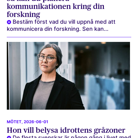
kommunikationen kring din
forskning
Bestäm först vad du vill uppnå med att
kommunicera din forskning. Sen kan...
MÖTET
, 2026-06-01
Hon vill belysa idrottens gråzoner
De flesta svenskar är någon gång i livet med