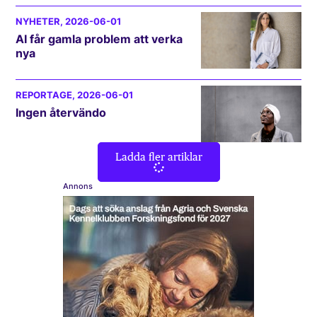
NYHETER
, 2026-06-01
AI får gamla problem att verka
nya
REPORTAGE
, 2026-06-01
Ingen återvändo
Ladda fler artiklar
Annons