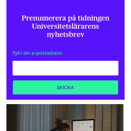
Prenumerera på tidningen
Universitets­lärarens
nyhetsbrev
Fyll i din e-postadress: