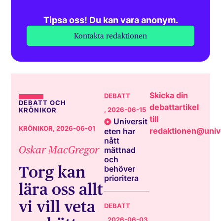
Tipsa oss! Du kan vara anonym.
Kontakta redaktionen
Skicka din
DEBATT
DEBATT OCH
debattartikel
, 2026-06-15
KRÖNIKOR
till
Universit
KRÖNIKOR
, 2026-06-01
redaktionen@unive
eten har
nått
Oskar MacGregor
mättnad
och
Torg kan
behöver
prioritera
lära oss allt
vi vill veta
DEBATT
, 2026-06-03