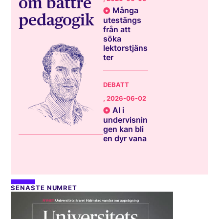
om bättre
Många
pedagogik
utestängs
från att
söka
lektorstjäns
ter
DEBATT
, 2026-06-02
AI i
undervisnin
gen kan bli
en dyr vana
SENASTE NUMRET