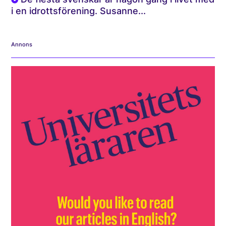
i en idrottsförening. Susanne...
Annons