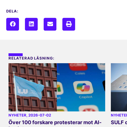
DELA:
RELATERAD LÄSNING:
NYHETER
, 2026-07-02
NYHETE
Över 100 forskare protesterar mot AI-
SULF d