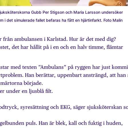
sjuk­sköterskorna Gubb Per Stigson och Maria Larsson undersöker
i det simulerade fallet befaras ha fått en hjärtinfarkt. Foto Malin
 från ambulansen i Karlstad. Hur är det med dig?
östet, det har hållit på i en och en halv timme, flämtar
västar med texten ”Ambulans” på ryggen har just kommi
rtproblem. Han berättar, uppenbart ansträngd, att han 
smärtorna började.
 under en ljusblå filt.
blodtryck, syresättning och EKG, säger sjuksköterskan 
egelbunden puls. Han är blek, kall och fuktig i huden,