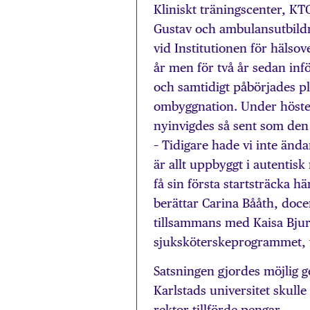
Kliniskt träningscenter, K
Gustav och ambulansutbildn
vid Institutionen för hälso
år men för två år sedan infö
och samtidigt påbörjades pl
ombyggnation. Under hösten
nyinvigdes så sent som den
– Tidigare hade vi inte änd
är allt uppbyggt i autentisk
få sin första startsträcka 
berättar Carina Bååth, doc
tillsammans med Kaisa Bjur
sjuksköterskeprogrammet, vi
Satsningen gjordes möjlig 
Karlstads universitet skulle
rektor tillförde pengar.