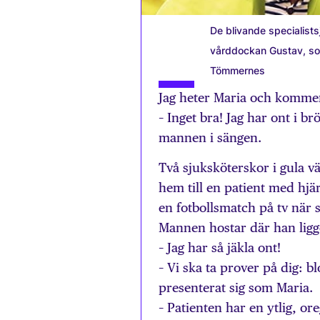
De blivande specialist
vårddockan Gustav, som 
Tömmernes
Jag heter Maria och kommer
– Inget bra! Jag har ont i br
mannen i sängen.
Två sjuksköterskor i gula 
hem till en patient med hjä
en fotbollsmatch på tv när 
Mannen hostar där han ligger
– Jag har så jäkla ont!
– Vi ska ta prover på dig: 
presenterat sig som Maria.
– Patienten har en ytlig, or