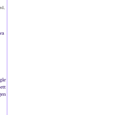
rd,
va
går
ett
gen