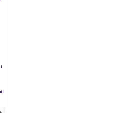
s
i
tt