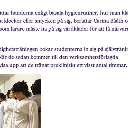
ttar händerna enligt basala hygienrutiner, hur man kl
ra klockor eller smycken på sig, berättar Carina Bååth 
r som lärare måste ha på sig vårdkläder för att få närvar
ghetsträningen bokar studenterna in sig på självträni
När de sedan kommer till den verksamhetsförlagda
sa upp att de tränat prekliniskt ett visst antal timmar.