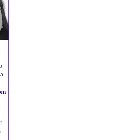
u
ka
som
t
h