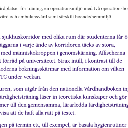
dplatser för träning, en operationsmiljö med två operationsbo
vvård och ambulansvård samt särskilt boende/hemmiljö.
 sjukhuskorridor med olika rum där studenterna får ö
äggarna i varje ände av korridoren täcks av stora,
 med människokroppen i genomskärning. Affischerna
förråd på universitetet. Strax intill, i kontrast till de
 moderna bokningsskärmar med information om vilken
KTC under veckan.
turen, som utgår från den nationella Vårdhandboken in
färdighetsträning läser in teoretiska kunskaper och gör 
mmer till den gemensamma, lärarledda färdighetstränin
isa att de haft alla rätt på testet.
en på termin ett, till exempel, är basala hygienrutiner