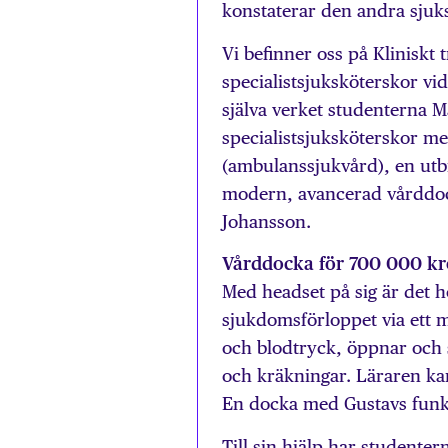
konstaterar den andra sjuk
Vi befinner oss på Kliniskt
specialistsjuksköterskor vid
själva verket studenterna M
specialistsjuksköterskor me
(ambulanssjukvård), en utb
modern, avancerad vårddock
Johansson.
Vårddocka för 700 000 k
Med headset på sig är det h
sjukdomsförloppet via ett 
och blodtryck, öppnar och 
och kräkningar. Läraren ka
En docka med Gustavs funk
Till sin hjälp har studente