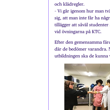
och klädregler.
– Vi går igenom hur man tvä
sig, att man inte får ha någ
tillägger att såväl studente
vid övningarna på KTC.
Efter den gemensamma färdi
där de bedömer varandra. 
utbildningen ska de kunna vi