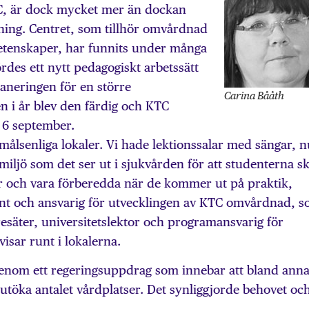
TC, är dock mycket mer än dockan
ing. Centret, som tillhör omvårdnad
vetenskaper, har funnits under många
rdes ett nytt pedagogiskt arbetssätt
aneringen för en större
Carina Bååth
 i år blev den färdig och KTC
 6 september.
amålsenliga lokaler. Vi hade lektionssalar med sängar, n
 miljö som det ser ut i sjukvården för att studenterna s
här och vara förberedda när de kommer ut på praktik,
ent och ansvarig för utvecklingen av KTC omvårdnad, 
esäter, universitetslektor och programansvarig för
sar runt i lokalerna.
genom ett regeringsuppdrag som innebar att bland anna
 utöka antalet vårdplatser. Det synliggjorde behovet oc