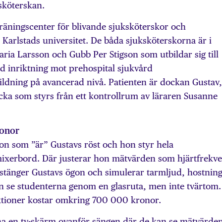
sköterskan.
 träningscenter för blivande sjuksköterskor och
 Karlstads universitet. De båda sjuksköterskorna är i
aria Larsson och Gubb Per Stigson som utbildar sig till
d inriktning mot prehospital sjukvård
ildning på avancerad nivå. Patienten är dockan Gustav,
a som styrs från ett kontrollrum av läraren Susanne
ronor
on som ”är” Gustavs röst och hon styr hela
mixerbord. Där justerar hon mätvärden som hjärtfrekv
stänger Gustavs ögon och simulerar tarmljud, hostnin
n se studenterna genom en glasruta, men inte tvärtom.
tioner kostar omkring 700 000 kronor.
rna en tv-skärm ovanför sängen där de kan se mätvärde