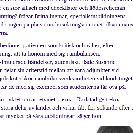
r en stor affisch med checklistor och flödesscheman.
mning? frågar Britta Ingmar, specialistutbildningens
muleringen på plats i undersökningsrummet tillsamman
rna.
 bedömer patienten som kritisk och väljer, efter
ing, att ta honom med sig i ambulansen.
ga simulerade händelser, autentiskt. Både Susanne
 delar sin arbetstid mellan att vara adjunkter vid
tsjuksköterskor i ambulansverksamheten vid landstinget 
tar de med sig exempel som studenterna får öva på.
ar ryktet om arbetsmetoderna i Karlstad gett eko.
ora delar av landet och vi har fått fler sökande efter a
erar mycket på våra utbildningar, säger hon.