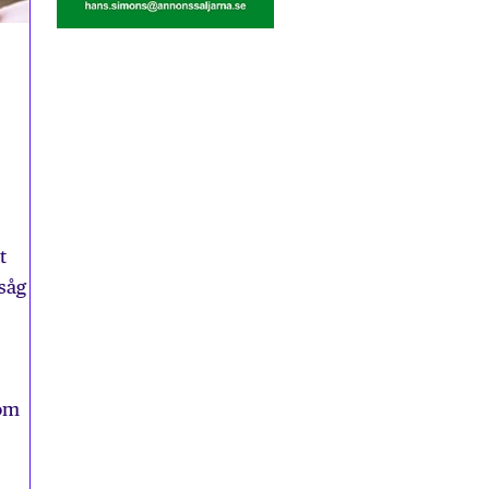
t
såg
som