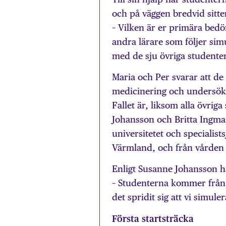
och på väggen bredvid sitte
– Vilken är er primära bedö
andra lärare som följer si
med de sju övriga studente
Maria och Per svarar att de
medicinering och undersökn
Fallet är, liksom alla övri
Johansson och Britta Ingmar
universitetet och specialis
Värmland, och från vården 
Enligt Susanne Johansson h
– Studenterna kommer från st
det spridit sig att vi simul
Första startsträcka