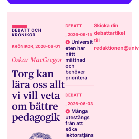
Skicka din
DEBATT
DEBATT OCH
debattartikel
, 2026-06-15
KRÖNIKOR
till
Universit
KRÖNIKOR
, 2026-06-01
redaktionen@unive
eten har
nått
Oskar MacGregor
mättnad
och
Torg kan
behöver
prioritera
lära oss allt
vi vill veta
DEBATT
om bättre
, 2026-06-03
Många
pedagogik
utestängs
från att
söka
lektorstjäns