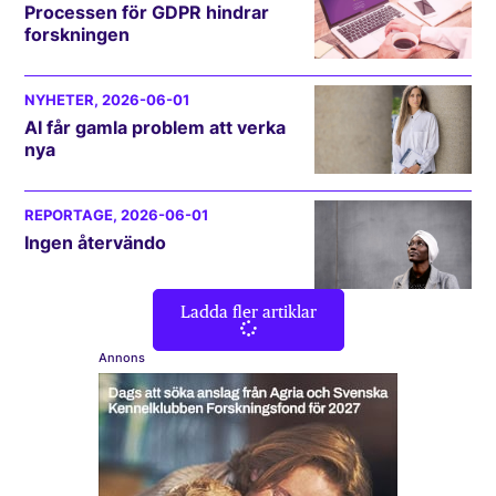
Processen för GDPR hindrar
forskningen
NYHETER
, 2026-06-01
AI får gamla problem att verka
nya
REPORTAGE
, 2026-06-01
Ingen återvändo
Ladda fler artiklar
Annons