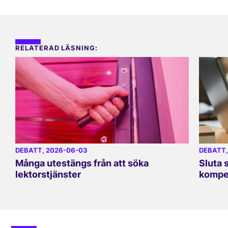
RELATERAD LÄSNING:
DEBATT
, 2026-06-03
DEBATT
Många utestängs från att söka
Sluta 
lektorstjänster
kompe