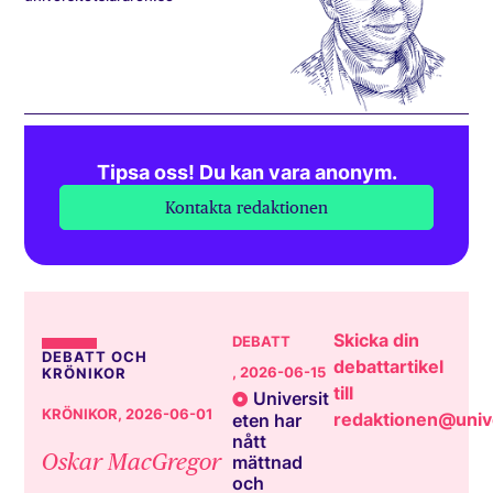
Tipsa oss! Du kan vara anonym.
Kontakta redaktionen
Skicka din
DEBATT
DEBATT OCH
debattartikel
, 2026-06-15
KRÖNIKOR
till
Universit
KRÖNIKOR
, 2026-06-01
redaktionen@unive
eten har
nått
Oskar MacGregor
mättnad
och