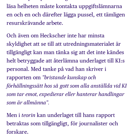
läsa helheten måste kontakta uppgiftslämnarna
en och en och därefter lägga pussel, ett tämligen
resurskrävande arbete.
Och även om Heckscher inte har minsta
skyldighet att se till att utredningsmaterialet är
tillgängligt kan man tänka sig att det inte kändes
helt betryggade att återlämna underlaget till KI:s
personal. Med tanke på vad han skriver i
rapporten om
”
bristande kunskap och
f
ö
rh
å
llningss
ä
tt hos s
å
gott som alla anst
ä
llda vid KI
som tar emot, expedierar eller hanterar handlingar
som
ä
r allm
ä
nna
”
.
Men i
kan underlaget till hans rapport
teorin
betraktas som tillgängligt, för journalister och
forskare.