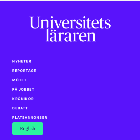
NYHETER
REPORTAGE
MÖTET
PÅ JOBBET
KRÖNIKOR
DEBATT
PLATSANNONSER
English