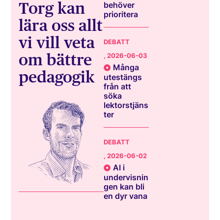
Torg kan
behöver
prioritera
lära oss allt
vi vill veta
DEBATT
om bättre
, 2026-06-03
Många
pedagogik
utestängs
från att
söka
lektorstjäns
ter
DEBATT
, 2026-06-02
AI i
undervisnin
gen kan bli
en dyr vana