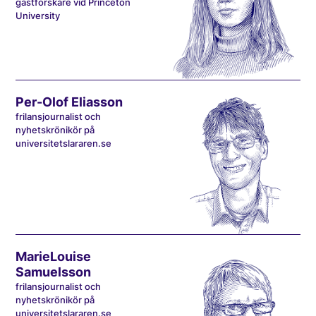
gästforskare vid Princeton
University
Per-Olof Eliasson
frilansjournalist och
nyhetskrönikör på
universitetslararen.se
MarieLouise
Samuelsson
frilansjournalist och
nyhetskrönikör på
universitetslararen.se