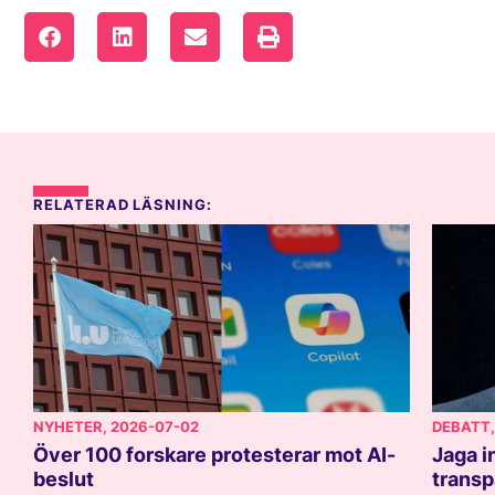
RELATERAD LÄSNING:
NYHETER
, 2026-07-02
DEBATT
Över 100 forskare protesterar mot AI-
Jaga i
beslut
transp