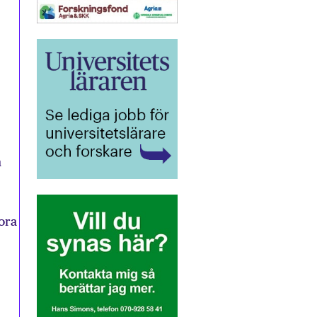
m
ora