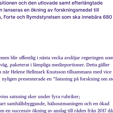
sitionen och den utlovade samt efterlängtade
 lanseras en ökning av forskningsmedel till
, Forte och Rymdstyrelsen som ska innebära 680
nen blir offentlig i nästa vecka avslöjar regeringen so
rväg, paketerat i lämpliga medieportioner. Detta gäller
om när Helene Hellmark Knutsson tillsammans med vice
n, nyligen presenterade en ”Satsning på forskning om st
ins satsning sker under fyra rubriker;
bart samhällsbyggande, hälsoutmaningen och en ökad
om en successiv ökning av anslag till råden från 2017 då