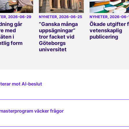
TER
, 2026-06-29
NYHETER
, 2026-06-25
NYHETER
, 2026-06-
dning går
”Ganska många
Ökade utgifter 
re med
uppsägningar”
vetenskaplig
äten i
tror facket vid
publicering
ntlig form
Göteborgs
universitet
terar mot AI-beslut
 masterprogram väcker frågor