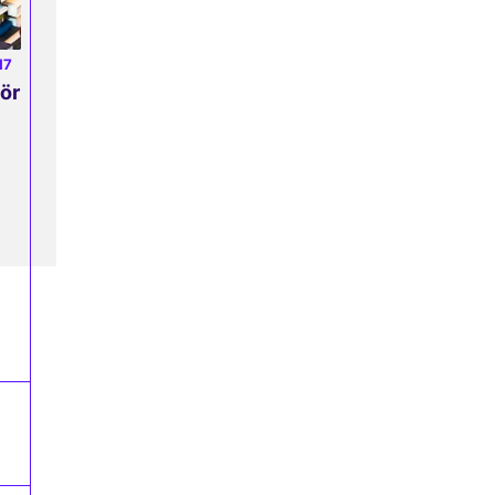
17
för