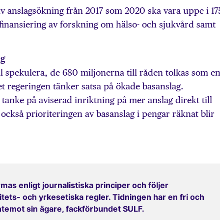
iv anslagsökning från 2017 som 2020 ska vara uppe i 17
l finansiering av forskning om hälso- och sjukvård samt
ag
ill spekulera, de 680 miljonerna till råden tolkas som e
t regeringen tänker satsa på ökade basanslag.
tanke på aviserad inriktning på mer anslag direkt till
 också prioriteringen av basanslag i pengar räknat blir
mas enligt journalistiska principer och följer
ets- och yrkesetiska regler. Tidningen har en fri och
entemot sin ägare, fackförbundet SULF.