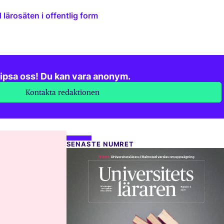
lärosäten i offentlig form
ipsa oss! Du kan vara anonym.
Kontakta redaktionen
SENASTE NUMRET