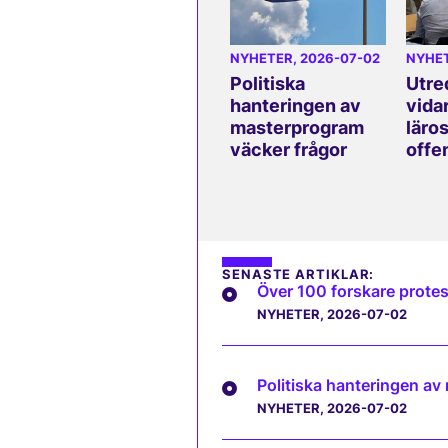
NYHETER
, 2026-07-02
NYHE
Politiska
Utre
hanteringen av
vida
masterprogram
läros
väcker frågor
offe
SENASTE ARTIKLAR:
Över 100 forskare protes
NYHETER
, 2026-07-02
Politiska hanteringen av
NYHETER
, 2026-07-02