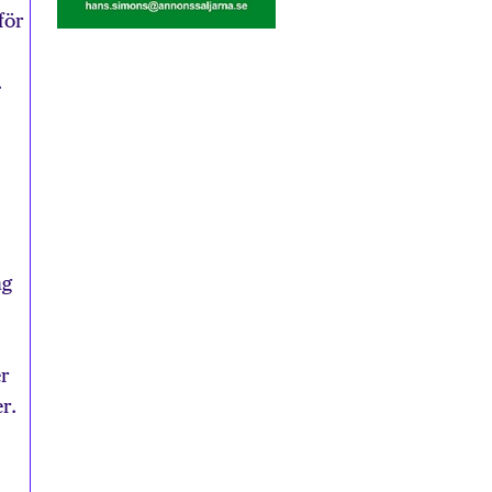
för
.
ng
er
r.