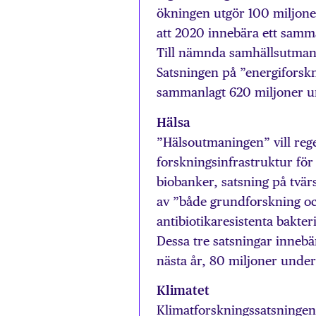
ökningen utgör 100 miljoner
att 2020 innebära ett samma
Till nämnda samhällsutman
Satsningen på ”energiforsk
sammanlagt 620 miljoner u
H
ä
lsa
”Hälsoutmaningen” vill reger
forskningsinfrastruktur för
biobanker, satsning på tvär
av ”både grundforskning oc
antibiotikaresistenta bakteri
Dessa tre satsningar inneb
nästa år, 80 miljoner under
Klimatet
Klimatforskningssatsningen