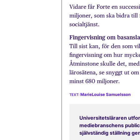
Vidare får Forte en success
miljoner, som ska bidra til
socialtjänst.
Fingervisning om basansl
Till sist kan, för den som v
fingervisning om hur mycke
Åtminstone skulle det, med 
lärosätena, se snyggt ut om
minst 680 miljoner.
MarieLouise Samuelsson
Universitetsläraren utfor
mediebranschens publicit
självständig ställning g