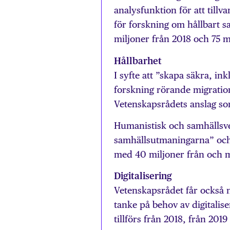
analysfunktion för att tillv
för forskning om hållbart 
miljoner från 2018 och 75 m
H
å
llbarhet
I syfte att ”skapa säkra, i
forskning rörande migration
Vetenskapsrådets anslag som
Humanistisk och samhällsvet
samhällsutmaningarna” och 
med 40 miljoner från och 
Digitalisering
Vetenskapsrådet får också 
tanke på behov av digitalis
tillförs från 2018, från 2019