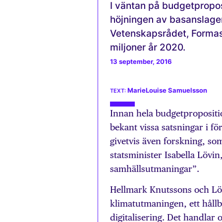
I väntan på budgetpropo
höjningen av basanslagen
Vetenskapsrådet, Formas
miljoner år 2020.
13 september, 2016
MarieLouise Samuelsson
Innan hela budgetpropositio
bekant vissa satsningar i fö
givetvis även forskning, s
statsminister Isabella Lövi
samhällsutmaningar”.
Hellmark Knutssons och Löv
klimatutmaningen, ett håll
digitalisering. Det handlar 