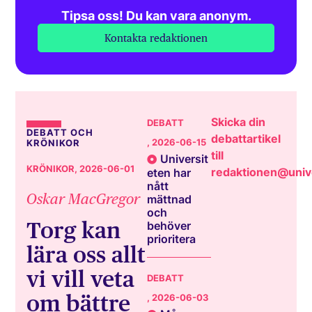
Tipsa oss! Du kan vara anonym.
Kontakta redaktionen
Skicka din
DEBATT
DEBATT OCH
debattartikel
, 2026-06-15
KRÖNIKOR
till
Universit
KRÖNIKOR
, 2026-06-01
redaktionen@unive
eten har
nått
Oskar MacGregor
mättnad
och
Torg kan
behöver
prioritera
lära oss allt
vi vill veta
DEBATT
om bättre
, 2026-06-03