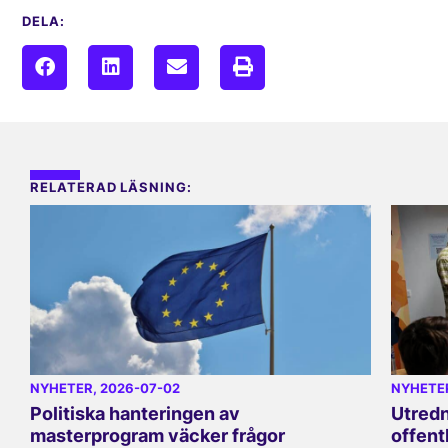
DELA:
RELATERAD LÄSNING:
NYHETER
, 2026-07-02
NYHETE
Politiska hanteringen av
Utredn
masterprogram väcker frågor
offent