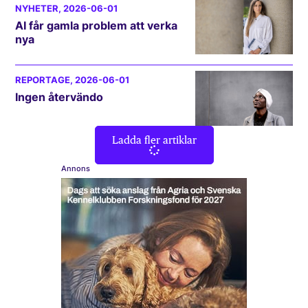
NYHETER
, 2026-06-01
AI får gamla problem att verka
nya
REPORTAGE
, 2026-06-01
Ingen återvändo
Ladda fler artiklar
Annons