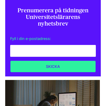
Prenumerera på tidningen
Universitets­lärarens
nyhetsbrev
Fyll i din e-postadress: