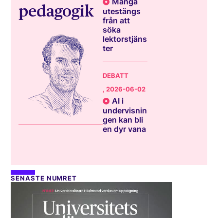
Många
pedagogik
utestängs
från att
söka
lektorstjäns
ter
DEBATT
, 2026-06-02
AI i
undervisnin
gen kan bli
en dyr vana
SENASTE NUMRET