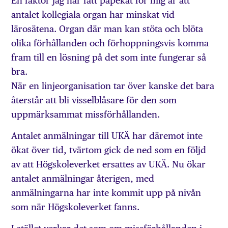
En faktor jag har fått påpekat för mig är att
antalet kollegiala organ har minskat vid
lärosätena. Organ där man kan stöta och blöta
olika förhållanden och förhoppningsvis komma
fram till en lösning på det som inte fungerar så
bra.
När en linjeorganisation tar över kanske det bara
återstår att bli visselblåsare för den som
uppmärksammat missförhållanden.
Antalet anmälningar till UKÄ har däremot inte
ökat över tid, tvärtom gick de ned som en följd
av att Högskoleverket ersattes av UKÄ. Nu ökar
antalet anmälningar återigen, med
anmälningarna har inte kommit upp på nivån
som när Högskoleverket fanns.