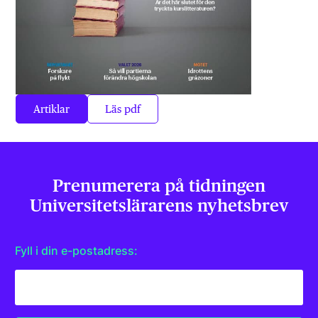
Artiklar
Läs pdf
Prenumerera på tidningen
Universitets­lärarens nyhetsbrev
Fyll i din e-postadress: