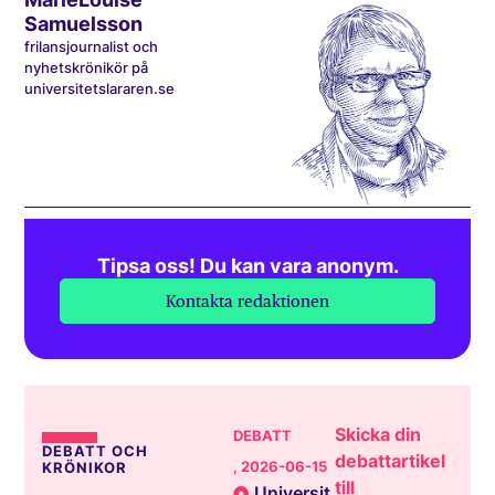
Samuelsson
frilansjournalist och
nyhetskrönikör på
universitetslararen.se
Tipsa oss! Du kan vara anonym.
Kontakta redaktionen
Skicka din
DEBATT
DEBATT OCH
debattartikel
, 2026-06-15
KRÖNIKOR
till
Universit