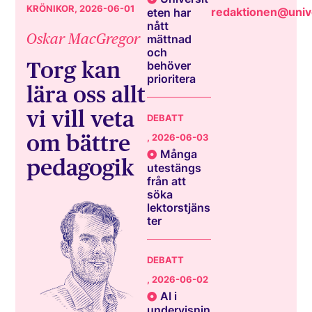
KRÖNIKOR
, 2026-06-01
redaktionen@unive
eten har
nått
Oskar MacGregor
mättnad
och
Torg kan
behöver
prioritera
lära oss allt
vi vill veta
DEBATT
om bättre
, 2026-06-03
Många
pedagogik
utestängs
från att
söka
lektorstjäns
ter
DEBATT
, 2026-06-02
AI i
undervisnin