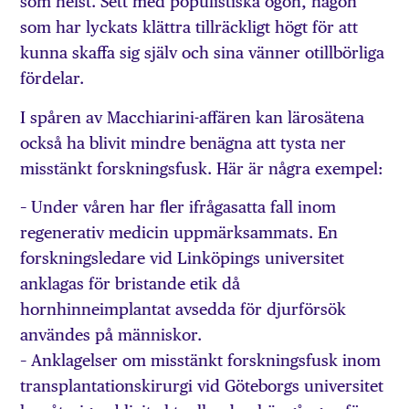
som helst. Sett med populistiska ögon, någon
som har lyckats klättra tillräckligt högt för att
kunna skaffa sig själv och sina vänner otillbörliga
fördelar.
I spåren av Macchiarini-affären kan lärosätena
också ha blivit mindre benägna att tysta ner
misstänkt forskningsfusk. Här är några exempel:
– Under våren har fler ifrågasatta fall inom
regenerativ medicin uppmärksammats. En
forskningsledare vid Linköpings universitet
anklagas för bristande etik då
hornhinneimplantat avsedda för djurförsök
användes på människor.
– Anklagelser om misstänkt forskningsfusk inom
transplantationskirurgi vid Göteborgs universitet