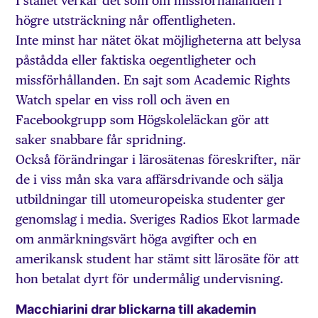
I stället verkar det som om missförhållanden i
högre utsträckning når offentligheten.
Inte minst har nätet ökat möjligheterna att belysa
påstådda eller faktiska oegentligheter och
missförhållanden. En sajt som Academic Rights
Watch spelar en viss roll och även en
Facebookgrupp som Högskoleläckan gör att
saker snabbare får spridning.
Också förändringar i lärosätenas föreskrifter, när
de i viss mån ska vara affärsdrivande och sälja
utbildningar till utomeuropeiska studenter ger
genomslag i media. Sveriges Radios Ekot larmade
om anmärkningsvärt höga avgifter och en
amerikansk student har stämt sitt lärosäte för att
hon betalat dyrt för undermålig undervisning.
Macchiarini drar blickarna till akademin