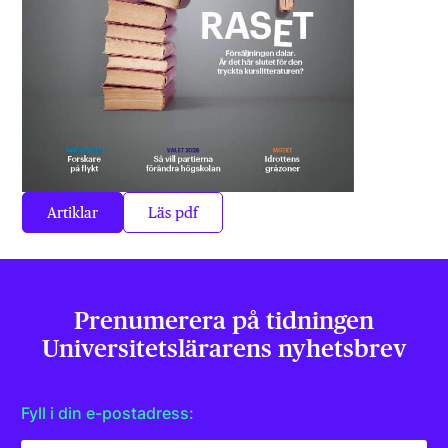
Artiklar
Läs pdf
Prenumerera på tidningen
Universitets­lärarens nyhetsbrev
Fyll i din e-postadress: