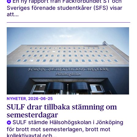
En ny rapport från Fackförbundet ST och
Sveriges förenade studentkårer (SFS) visar
att...
NYHETER
, 2026-06-25
SULF drar tillbaka stämning om
semesterdagar
SULF stämde Hälsohögskolan i Jönköping
för brott mot semesterlagen, brott mot
kollektivavtal och...