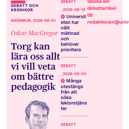
Skicka din
DEBATT
DEBATT OCH
debattartikel
, 2026-06-15
KRÖNIKOR
till
Universit
KRÖNIKOR
, 2026-06-01
redaktionen@unive
eten har
nått
Oskar MacGregor
mättnad
och
Torg kan
behöver
prioritera
lära oss allt
vi vill veta
DEBATT
om bättre
, 2026-06-03
Många
pedagogik
utestängs
från att
söka
lektorstjäns
ter
DEBATT