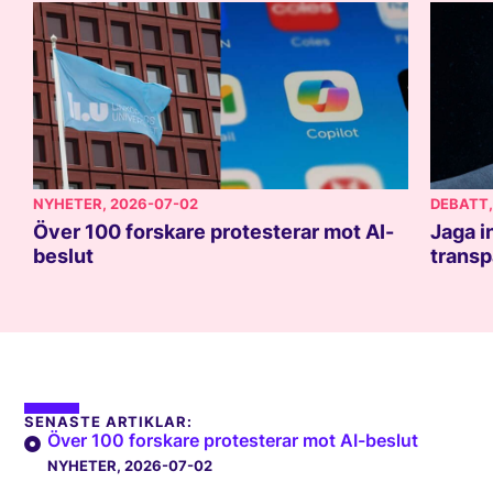
NYHETER
, 2026-07-02
DEBATT
Över 100 forskare protesterar mot AI-
Jaga i
beslut
transp
SENASTE ARTIKLAR:
Över 100 forskare protesterar mot AI-beslut
NYHETER
, 2026-07-02