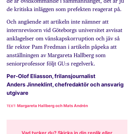
de är ovidkommande i sammanhanget, det är ju
de kritiska inläggen som prefekten reagerat på.
Och angående att artikeln inte nämner att
internrevisorn vid Göteborgs universitet avvisat
anklagelser om vänskapskorruption och jäv så
får rektor Pam Fredman i artikeln påpeka att
anställningen av Margareta Hallberg som
seniorprofessor följt GU:s regelverk.
Per-Olof Eliasson, frilansjournalist
Anders Jinneklint, chefredaktör och ansvarig
utgivare
Margareta Hallberg och Mats Andrén
Vad tycker du? Skicka in din replik eller