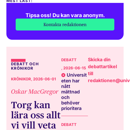
MEST LÄST:
Tipsa oss! Du kan vara anonym.
Kontakta redaktionen
Skicka din
DEBATT
DEBATT OCH
debattartikel
, 2026-06-15
KRÖNIKOR
till
Universit
KRÖNIKOR
, 2026-06-01
redaktionen@unive
eten har
nått
Oskar MacGregor
mättnad
och
Torg kan
behöver
prioritera
lära oss allt
vi vill veta
DEBATT