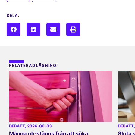
DELA:
RELATERAD LÄSNING:
DEBATT
, 2026-06-03
DEBATT
Många utestängs från att söka
Sluta 