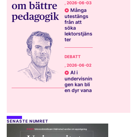
om bättre
, 2026-06-03
Många
pedagogik
utestängs
från att
söka
lektorstjäns
ter
DEBATT
, 2026-06-02
AI i
undervisnin
gen kan bli
en dyr vana
SENASTE NUMRET