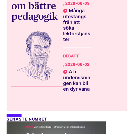
om bättre
, 2026-06-03
Många
pedagogik
utestängs
från att
söka
lektorstjäns
ter
DEBATT
, 2026-06-02
AI i
undervisnin
gen kan bli
en dyr vana
SENASTE NUMRET