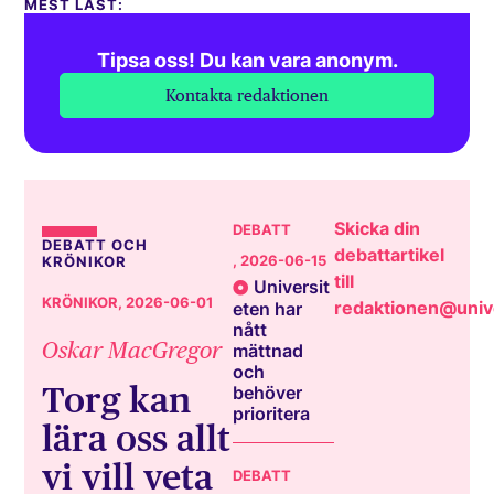
MEST LÄST:
Tipsa oss! Du kan vara anonym.
Kontakta redaktionen
Skicka din
DEBATT
DEBATT OCH
debattartikel
, 2026-06-15
KRÖNIKOR
till
Universit
KRÖNIKOR
, 2026-06-01
redaktionen@unive
eten har
nått
Oskar MacGregor
mättnad
och
Torg kan
behöver
prioritera
lära oss allt
vi vill veta
DEBATT