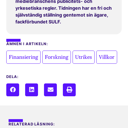
mediebranschens publicitets- och
yrkesetiska regler. Tidningen har en fri och
självständig ställning gentemot sin ägare,
fackförbundet SULF.
ÄMNEN I ARTIKELN:
,
,
,
Finansiering
Forskning
Utrikes
Villkor
DELA:
RELATERAD LÄSNING: