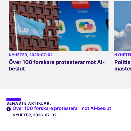
NYHETER
, 2026-07-02
NYHETE
Över 100 forskare protesterar mot AI-
Politi
beslut
master
SENASTE ARTIKLAR:
Över 100 forskare protesterar mot AI-beslut
NYHETER
, 2026-07-02