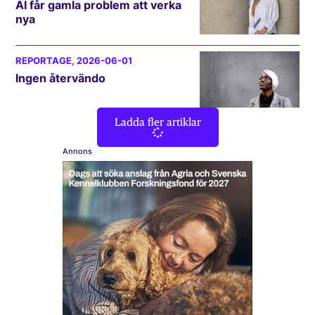
AI får gamla problem att verka
nya
REPORTAGE
, 2026-06-01
Ingen återvändo
Ladda fler artiklar
Annons