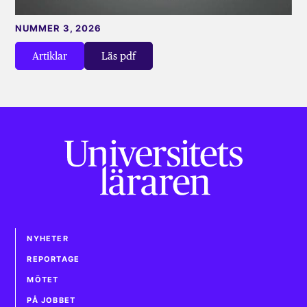
NUMMER 3, 2026
Artiklar
Läs pdf
NYHETER
REPORTAGE
MÖTET
PÅ JOBBET