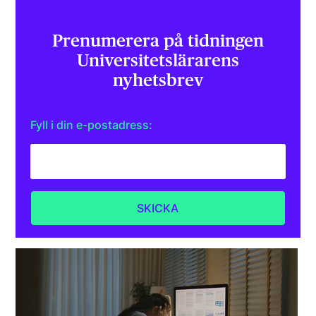
Prenumerera på tidningen
Universitets­lärarens
nyhetsbrev
Fyll i din e-postadress: