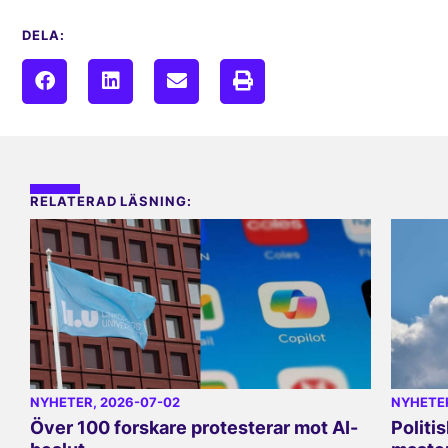
DELA:
RELATERAD LÄSNING:
NYHETER
, 2026-07-02
NYHETE
Över 100 forskare protesterar mot AI-
Politi