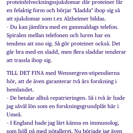
proteinfelveckningssjukdomar där proteiner får
en felaktig form och börjar "kladda" ihop sig så
att sjukdomar som t.ex Alzheimer bildas.
– Du kan jämföra med en gammaldags telefon.
Spiralen mellan telefonen och luren har en
tendens att sno sig. Så gör proteiner också. Det
går bra med en sladd, men flera sladdar tenderar
att trassla ihop sig.
TILL DET FINA med Wennergren-stipendierna
hör, att de även garanterar två års forskning i
hemlandet.
– De betalar alltså repatrieringen. Så i två år hade
jag såväl lön som en forskningsgrundplåt här i
Umeå.
– I England hade jag lärt känna en immunolog,
som höll på med nötallergi. Nu började jag även