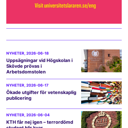
NYHETER
, 2026-06-18
Uppsägningar vid Högskolan i
Skövde prövas i
Arbetsdomstolen
NYHETER
, 2026-06-17
Ökade utgifter för vetenskaplig
publicering
NYHETER
, 2026-06-04
KTH får nej igen – terrordömd
student blir kvar