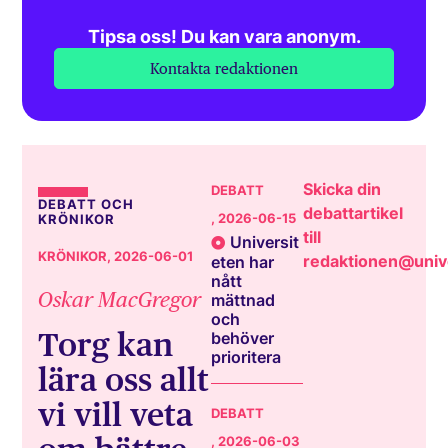
Tipsa oss! Du kan vara anonym.
Kontakta redaktionen
Skicka din
DEBATT
DEBATT OCH
debattartikel
, 2026-06-15
KRÖNIKOR
till
Universit
KRÖNIKOR
, 2026-06-01
redaktionen@unive
eten har
nått
Oskar MacGregor
mättnad
och
Torg kan
behöver
prioritera
lära oss allt
vi vill veta
DEBATT
, 2026-06-03