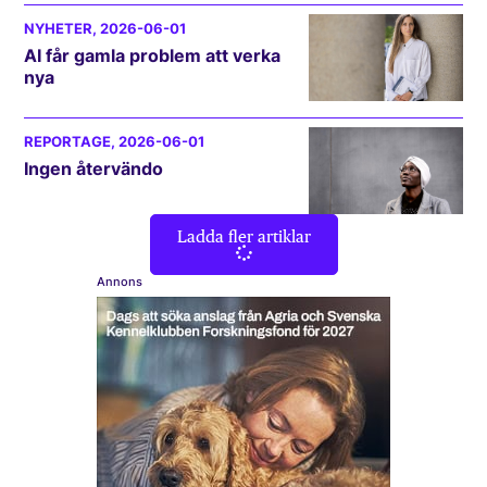
NYHETER
, 2026-06-01
AI får gamla problem att verka
nya
REPORTAGE
, 2026-06-01
Ingen återvändo
Ladda fler artiklar
Annons