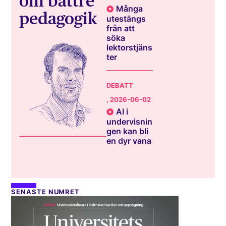
om bättre
Många
pedagogik
utestängs
från att
söka
lektorstjäns
ter
DEBATT
, 2026-06-02
AI i
undervisnin
gen kan bli
en dyr vana
SENASTE NUMRET