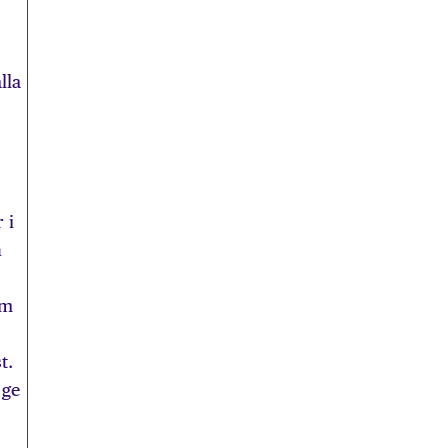
lla
 i
h
om
t.
 ge