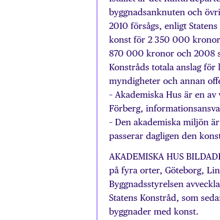
byggnadsanknuten och övrig
2010 försågs, enligt Staten
konst för 2 350 000 kronor 
870 000 kronor och 2008 s
Konstråds totala anslag för
myndigheter och annan offen
– Akademiska Hus är en av v
Förberg, informationsansva
– Den akademiska miljön ä
passerar dagligen den konst
AKADEMISKA HUS BILDADES 1
på fyra orter, Göteborg, L
Byggnadsstyrelsen avveckl
Statens Konstråd, som sedan
byggnader med konst.