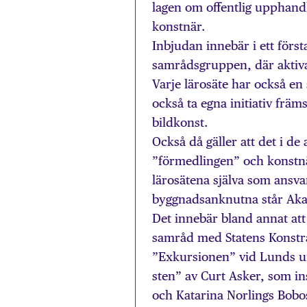
lagen om offentlig upphandl
konstnär.
Inbjudan innebär i ett förs
samrådsgruppen, där aktiva 
Varje lärosäte har också en
också ta egna initiativ frä
bildkonst.
Också då gäller att det i de 
”förmedlingen” och konstnä
lärosätena själva som ansvar
byggnadsanknutna står Aka
Det innebär bland annat att
samråd med Statens Konstr
”Exkursionen” vid Lunds uni
sten” av Curt Asker, som in
och Katarina Norlings Bobos