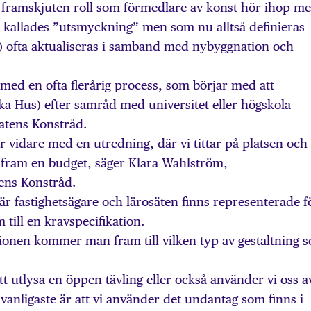
framskjuten roll som förmedlare av konst hör ihop m
r kallades ”utsmyckning” men som nu alltså definieras
g) ofta aktualiseras i samband med nybyggnation och
med en ofta flerårig process, som börjar med att
ka Hus) efter samråd med universitet eller högskola
tatens Konstråd.
r vidare med en utredning, där vi tittar på platsen och
vi fram en budget, säger Klara Wahlström,
ens Konstråd.
är fastighetsägare och lärosäten finns representerade f
till en kravspecifikation.
tionen kommer man fram till vilken typ av gestaltning 
tt utlysa en öppen tävling eller också använder vi oss a
vanligaste är att vi använder det undantag som finns i