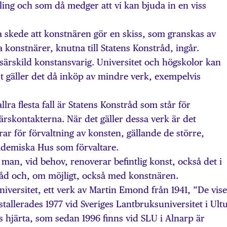
ing och som då medger att vi kan bjuda in en viss
ta skede att konstnären gör en skiss, som granskas av
konstnärer, knutna till Statens Konstråd, ingår.
 särskild konstansvarig. Universitet och högskolor kan
mst gäller det då inköp av mindre verk, exempelvis
allra flesta fall är Statens Konstråd som står för
rskontakterna. När det gäller dessa verk är det
ar för förvaltning av konsten, gällande de större,
demiska Hus som förvaltare.
 man, vid behov, renoverar befintlig konst, också det i
åd och, om möjligt, också med konstnären.
versitet, ett verk av Martin Emond från 1941, ”De vise
stallerades 1977 vid Sveriges Lantbruksuniversitet i Ult
 hjärta, som sedan 1996 finns vid SLU i Alnarp är