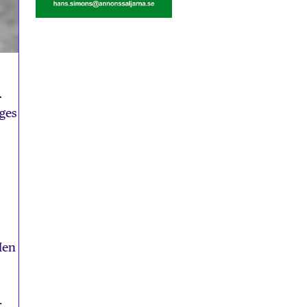
.
iges
Men
r