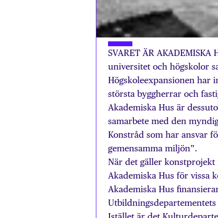
SVARET ÄR AKADEMISKA HUS
universitet och högskolor 
Högskoleexpansionen har int
största byggherrar och fast
Akademiska Hus är dessutom 
samarbete med den myndighe
Konstråd som har ansvar för
gemensamma miljön”.
När det gäller konstprojekt
Akademiska Hus för vissa k
Akademiska Hus finansierar 
Utbildningsdepartementets
Istället är det Kulturdepart