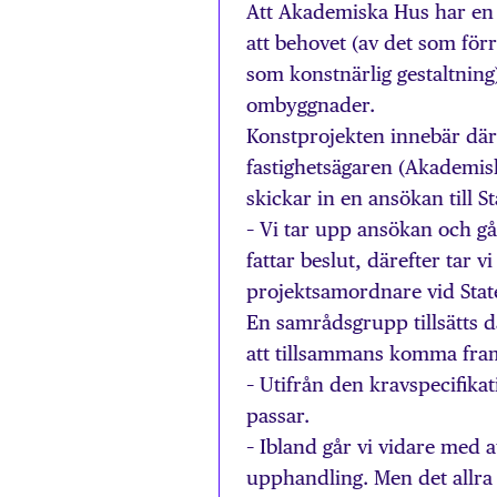
Att Akademiska Hus har en 
att behovet (av det som för
som konstnärlig gestaltnin
ombyggnader.
Konstprojekten innebär där
fastighetsägaren (Akademis
skickar in en ansökan till S
– Vi tar upp ansökan och gå
fattar beslut, därefter tar 
projektsamordnare vid Stat
En samrådsgrupp tillsätts d
att tillsammans komma fram 
– Utifrån den kravspecifika
passar.
– Ibland går vi vidare med a
upphandling. Men det allra 