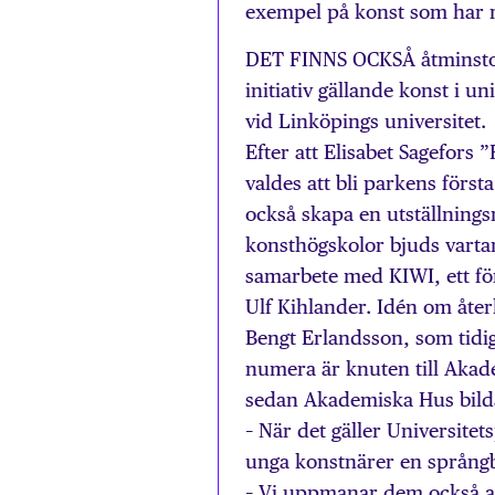
exempel på konst som har r
DET FINNS OCKSÅ åtminston
initiativ gällande konst i u
vid Linköpings universitet.
Efter att Elisabet Sagefors
valdes att bli parkens förs
också skapa en utställnings
konsthögskolor bjuds vartanna
samarbete med KIWI, ett fö
Ulf Kihlander. Idén om åte
Bengt Erlandsson, som tidi
numera är knuten till Akad
sedan Akademiska Hus bildad
– När det gäller Universitets
unga konstnärer en språngbrä
– Vi uppmanar dem också at