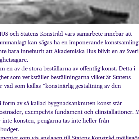
 och Statens Konstråd vars samarbete innebär att
sammanlagt kan sägas ha en imponerande konstsamling
e bara inneburit att Akademiska Hus blivit en av Sver
ighetsägare.
en av de stora beställarna av offentlig konst. Detta i
t som verkställer beställningarna vilket är Statens
 vad som kallas ”konstnärlig gestaltning av den
 i form av så kallad byggnadsanknuten konst står
ostnader, exempelvis fundament och elinstallationer. 
inte konsten, pengarna tas inte heller från
 budget.
ementet som via anslagen till Statens Konstråd möjliggö