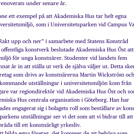
enoverats under senare år.
e ett exempel på att Akademiska Hus tar helt egna
niversitetsmiljö, som i Universitetsparken vid Campus Va
 ”Rakt upp och ner” i samarbete med Statens Konstråd
ta offentliga konstverk beslutade Akademiska Hus Öst att
miljö för unga konstnärer. Studenter vid landets fem
t år in att ställa ut verk de själva väljer ut. Detta sker
retag som drivs av konstnärerna Martin Wickström oc
rkommande utställningar i universitetsmiljön kom från
gare var regiondirektör vid Akademiska Hus Öst och s
emiska Hus centrala organisation i Göteborg. Han har
es engagerat sig i bolagets roll som beställare av kons
parkens utställningar ser vi det som att vi bidrar till att
da till ett konstnärligt yrkesliv.
t bilda egna företag, det kommer de att behöva som