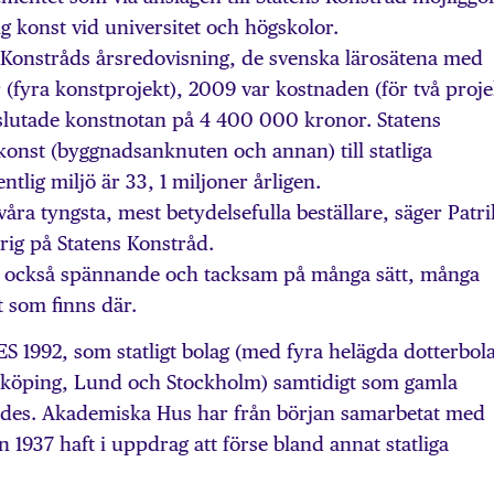
 konst vid universitet och högskolor.
s Konstråds årsredovisning, de svenska lärosätena med
(fyra konstprojekt), 2009 var kostnaden (för två proje
lutade konstnotan på 4 400 000 kronor. Statens
 konst (byggnadsanknuten och annan) till statliga
tlig miljö är 33, 1 miljoner årligen.
åra tyngsta, mest betydelsefulla beställare, säger Patri
rig på Statens Konstråd.
r också spännande och tacksam på många sätt, många
 som finns där.
992, som statligt bolag (med fyra helägda dotterbol
inköping, Lund och Stockholm) samtidigt som gamla
ades. Akademiska Hus har från början samarbetat med
 1937 haft i uppdrag att förse bland annat statliga