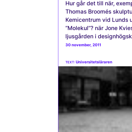
Hur går det till när, exe
Thomas Broomés skulptur 
Kemicentrum vid Lunds un
”Molekul”? när Jone Kvie
ljusgården i designhögsk
30 november, 2011
Universitetsläraren