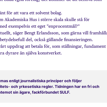
t för att vara ett solvent bolag.
om Akademiska Hus i större skala skulle stå för
 med exempelvis ett eget ”enprocentmål?”
aktuellt, säger Bengt Erlandsson, som gärna vill framhåll
etydelsefull del, också gällande finansieringen.
vårt uppdrag att betala för, som ställningar, fundament
ra dyrare än själva konstverket.
mas enligt journalistiska principer och följer
ets- och yrkesetiska regler. Tidningen har en fri och
entemot sin ägare, fackförbundet SULF.