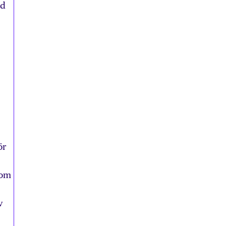
ed
ör
som
v