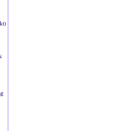
kt)
k
ag