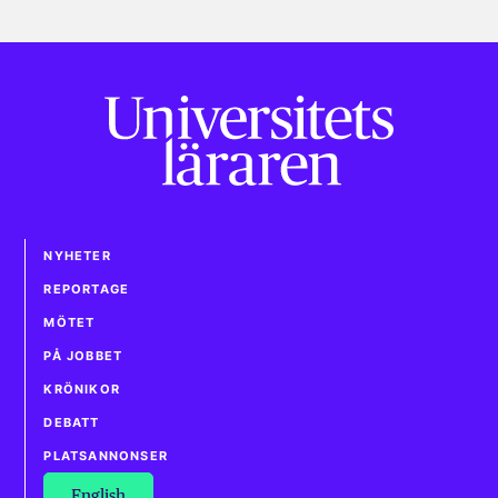
NYHETER
REPORTAGE
MÖTET
PÅ JOBBET
KRÖNIKOR
DEBATT
PLATSANNONSER
English