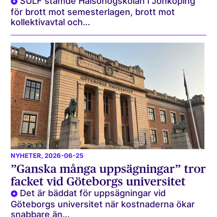
SULF stämde Hälsohögskolan i Jönköping
för brott mot semesterlagen, brott mot
kollektivavtal och...
NYHETER
, 2026-06-25
”Ganska många uppsägningar” tror
facket vid Göteborgs universitet
Det är bäddat för uppsägningar vid
Göteborgs universitet när kostnaderna ökar
snabbare än...