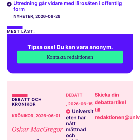
Utredning går vidare med lärosäten i offentlig
form
NYHETER
, 2026-06-29
MEST LÄST:
Tipsa oss! Du kan vara anonym.
Kontakta redaktionen
Skicka din
DEBATT
DEBATT OCH
debattartikel
, 2026-06-15
KRÖNIKOR
till
Universit
KRÖNIKOR
, 2026-06-01
redaktionen@unive
eten har
nått
Oskar MacGregor
mättnad
och