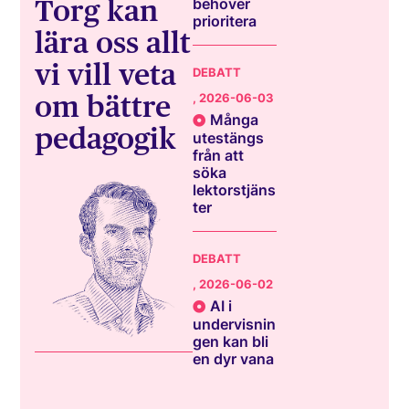
Torg kan
behöver
prioritera
lära oss allt
vi vill veta
DEBATT
om bättre
, 2026-06-03
Många
pedagogik
utestängs
från att
söka
lektorstjäns
ter
DEBATT
, 2026-06-02
AI i
undervisnin
gen kan bli
en dyr vana