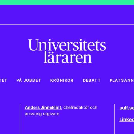
TET
PÅ JOBBET
KRÖNIKOR
DEBATT
PLATSAN
Anders Jinneklint
,
chefredaktör och
sulf.s
ansvarig utgivare
Linke