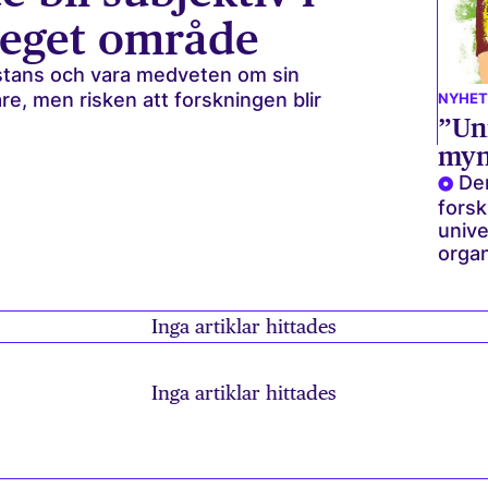
 eget område
istans och vara medveten om sin
kare, men risken att forskningen blir
NYHET
”Uni
myn
De
fors
unive
organ
Inga artiklar hittades
Inga artiklar hittades