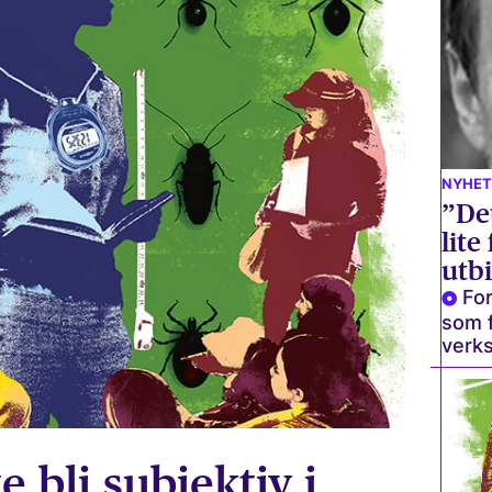
NYHET
”Det
lite
utb
For
som 
verks
te bli subjektiv i