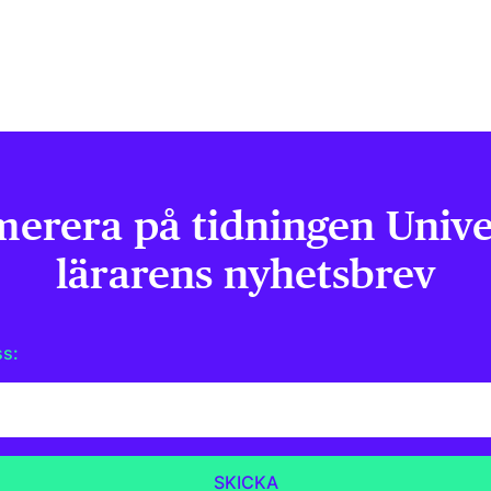
erera på tidningen Univer
lärarens nyhetsbrev
ss: