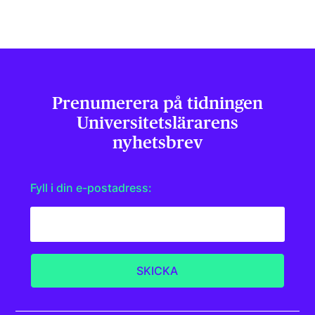
Prenumerera på tidningen
Universitets­lärarens
nyhetsbrev
Fyll i din e-postadress: