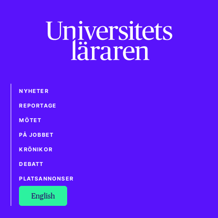
NYHETER
REPORTAGE
MÖTET
PÅ JOBBET
KRÖNIKOR
DEBATT
PLATSANNONSER
English