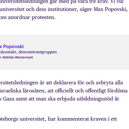
 universitetsledningen går med på våra tre krav. Vi vill
 universitet och dess institutioner, säger Max Popovski,
som anordnar protesten.
x Popovski
sskontakt, demonstrantgruppen
Matilda Westermark
O:
rsitetsledningen är att deklarera för och avbryta alla
eliska lärosäten, att officiellt och offentligt fördöma
v Gaza samt att man ska erbjuda utbildningsstöd åt
teborgs universitet, har kommenterat kraven i ett