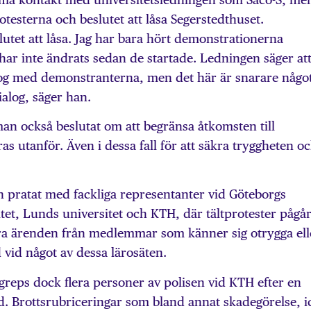
otesterna och beslutet att låsa Segerstedthuset.
lutet att låsa. Jag har bara hört demonstrationerna
 har inte ändrats sedan de startade. Ledningen säger at
log med demonstranterna, men det här är snarare någo
ialog, säger han.
an också beslutat om att begränsa åtkomsten till
s utanför. Även i dessa fall för att säkra tryggheten o
n pratat med fackliga representanter vid Göteborgs
itet, Lunds universitet och KTH, där tältprotester pågår
ra ärenden från medlemmar som känner sig otrygga ell
d vid något av dessa lärosäten.
greps dock flera personer av polisen vid KTH efter en
d. Brottsrubriceringar som bland annat skadegörelse, i