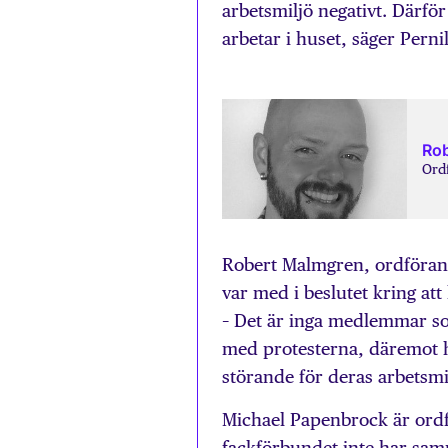
arbetsmiljö negativt. Därför
arbetar i huset, säger Pern
Rob
Ord
Robert Malmgren, ordförande
var med i beslutet kring att
– Det är inga medlemmar som
med protesterna, däremot har
störande för deras arbetsmil
Michael Papenbrock är ordf
fackförbundet inte har sa