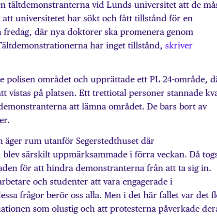
n tältdemonstranterna vid Lunds universitet att de må
att universitetet har sökt och fått tillstånd för en
 fredag, där nya doktorer ska promenera genom
Tältdemonstrationerna har inget tillstånd,
skriver
 polisen området och upprättade ett PL 24-område, d
t vistas på platsen. Ett trettiotal personer stannade kv
 demonstranterna att lämna området. De bars bort av
er.
m äger rum utanför Segerstedthuset där
r, blev särskilt uppmärksammade i förra veckan. Då tog
aden för att hindra demonstranterna från att ta sig in.
betare och studenter att vara engagerade i
ssa frågor berör oss alla. Men i det här fallet var det f
uationen som olustig och att protesterna påverkade der