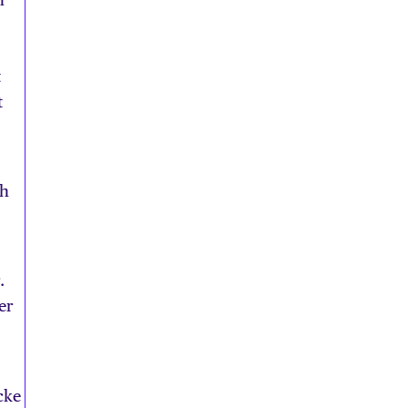
t
t
ch
.
er
cke