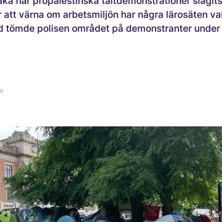
aka har propalestinska tältdemonstrationer slagit
 att värna om arbetsmiljön har några lärosäten va
Lund tömde polisen området på demonstranter under