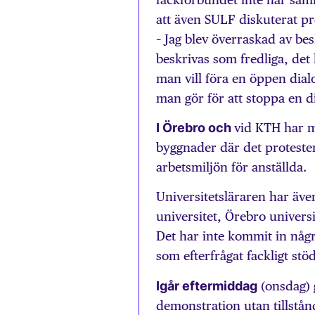
att även SULF diskuterat pr
– Jag blev överraskad av bes
beskrivas som fredliga, det
man vill föra en öppen dia
man gör för att stoppa en d
I Örebro och
vid KTH har m
byggnader där det protestera
arbetsmiljön för anställda.
Universitetsläraren har äve
universitet, Örebro univers
Det har inte kommit in någ
som efterfrågat fackligt stö
Igår eftermiddag
(onsdag) 
demonstration utan tillstån