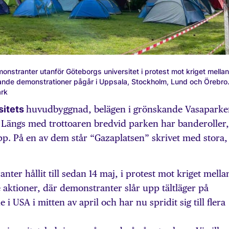
onstranter utanför Göteborgs universitet i protest mot kriget mellan
ande demonstrationer pågår i Uppsala, Stockholm, Lund och Örebro
ark
sitets
huvudbyggnad, belägen i grönskande Vasaparke
pp. Längs med trottoaren bredvid parken har banderoller,
pp. På en av dem står “Gazaplatsen” skrivet med stora,
ter hållit till sedan 14 maj, i protest mot kriget mella
aktioner, där demonstranter slår upp tältläger på
i USA i mitten av april och har nu spridit sig till flera