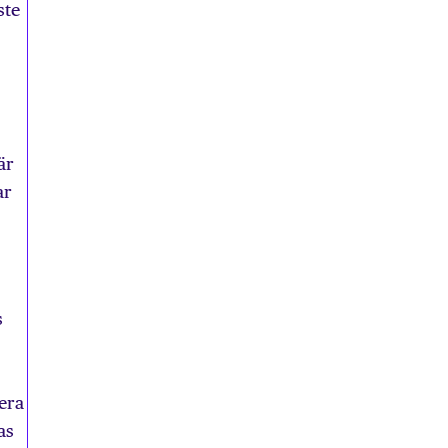
ste
är
ar
s
lera
as