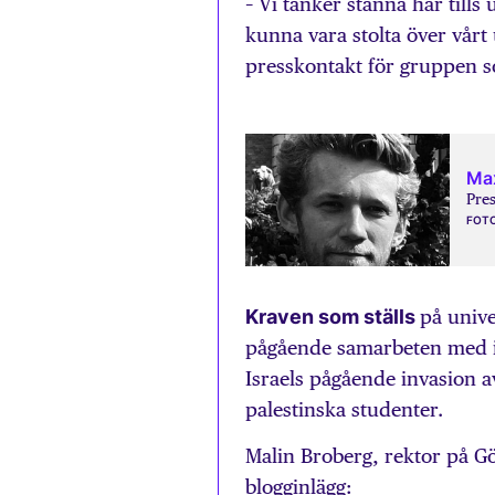
– Vi tänker stanna här tills
kunna vara stolta över vårt
presskontakt för gruppen 
Ma
Pre
FOT
Kraven som ställs
på unive
pågående samarbeten med isra
Israels pågående invasion a
palestinska studenter.
Malin Broberg, rektor på Gö
blogginlägg: