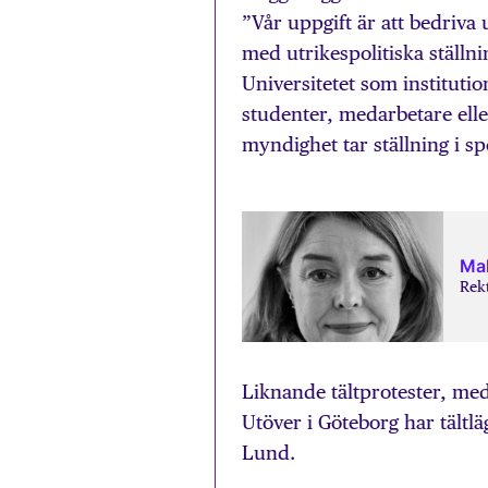
”
Vår uppgift är att bedriva
med utrikespolitiska ställn
Universitetet som institutio
studenter, medarbetare eller
myndighet tar ställning i spe
Mal
Rekt
Liknande tältprotester, med
Utöver i Göteborg har tältl
Lund.