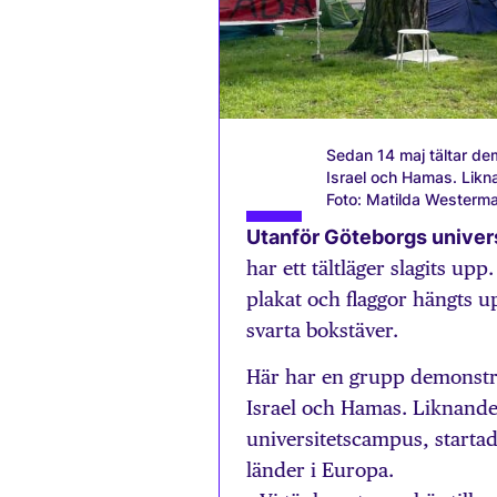
Sedan 14 maj tältar dem
Israel och Hamas. Likn
Foto: Matilda Westerm
Utanför Göteborgs univer
har ett tältläger slagits u
plakat och flaggor hängts u
svarta bokstäver.
Här har en grupp demonstran
Israel och Hamas. Liknande 
universitetscampus, startade 
länder i Europa.