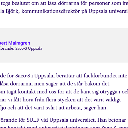
 togs beslutet om att låsa dörrarna för personer som in
illa Björk, kommunikationsdirektör på Uppsala universi
ert Malmgren
förande, Saco-S Uppsala
 för Saco-S i Uppsala, berättar att fackförbundet inte
 låsa dörrarna, men säger att de står bakom det.
 tagit kontakt med oss för att de känt sig otrygga i oc
 vi fått höra från flera stycken att det varit väldigt
jö och att det varit svårt att arbeta, säger han.
örande för SULF vid Uppsala universitet. Han betonar 
mma kontakt med universitetsledningen som Saco-S, me