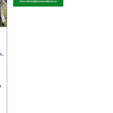
.
n,
n