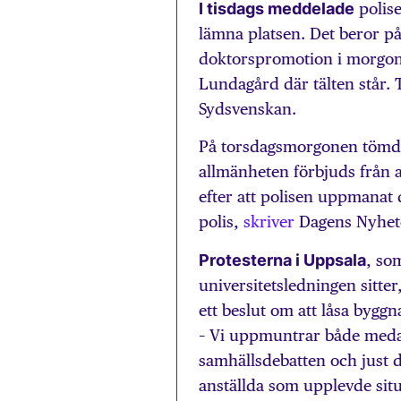
I tisdags meddelade
polise
lämna platsen. Det beror på 
doktorspromotion i morgon
Lundagård där tälten står. 
Sydsvenskan.
På torsdagsmorgonen tömde
allmänheten förbjuds från at
efter att polisen uppmanat
polis,
skriver
Dagens Nyhet
Protesterna i Uppsala
, so
universitetsledningen sitte
ett beslut om att låsa byggn
– Vi uppmuntrar både medar
samhällsdebatten och just de
anställda som upplevde sit