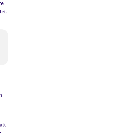
te
tet.
h
att
n