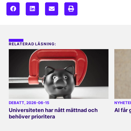
RELATERAD LÄSNING:
DEBATT
, 2026-06-15
NYHETE
Universiteten har nått mättnad och
AI får
behöver prioritera