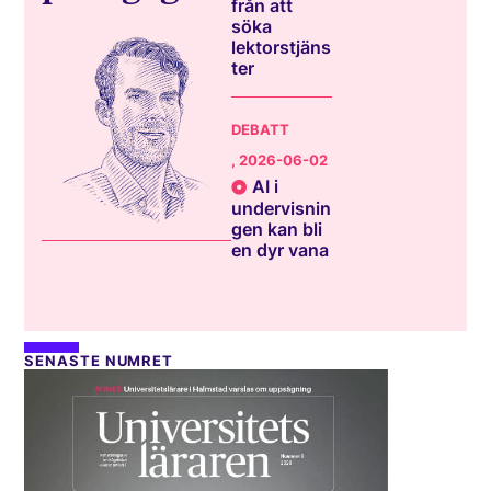
från att
söka
lektorstjäns
ter
DEBATT
, 2026-06-02
AI i
undervisnin
gen kan bli
en dyr vana
SENASTE NUMRET