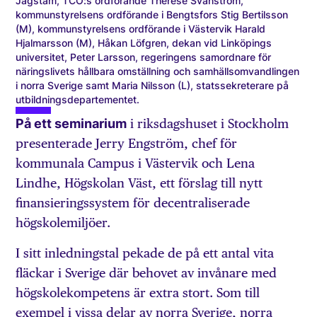
Jägstam, TCO:s ordförande Therese Svanström,
kommunstyrelsens ordförande i Bengtsfors Stig Bertilsson
(M), kommunstyrelsens ordförande i Västervik Harald
Hjalmarsson (M), Håkan Löfgren, dekan vid Linköpings
universitet, Peter Larsson, regeringens samordnare för
näringslivets hållbara omställning och samhällsomvandlingen
i norra Sverige samt Maria Nilsson (L), statssekreterare på
utbildningsdepartementet.
På ett seminarium
i riksdagshuset i Stockholm
presenterade Jerry Engström, chef för
kommunala Campus i Västervik och Lena
Lindhe, Högskolan Väst, ett förslag till nytt
finansieringssystem för decentraliserade
högskolemiljöer.
I sitt inledningstal pekade de på ett antal vita
fläckar i Sverige där behovet av invånare med
högskolekompetens är extra stort. Som till
exempel i vissa delar av norra Sverige, norra