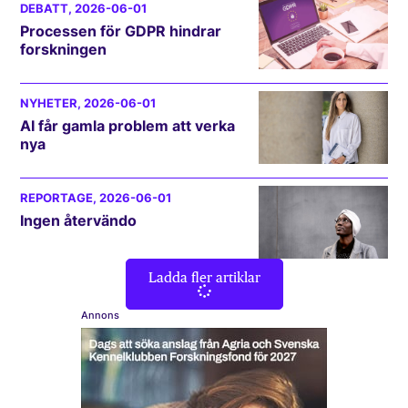
DEBATT
, 2026-06-01
Processen för GDPR hindrar
forskningen
NYHETER
, 2026-06-01
AI får gamla problem att verka
nya
REPORTAGE
, 2026-06-01
Ingen återvändo
Ladda fler artiklar
Annons