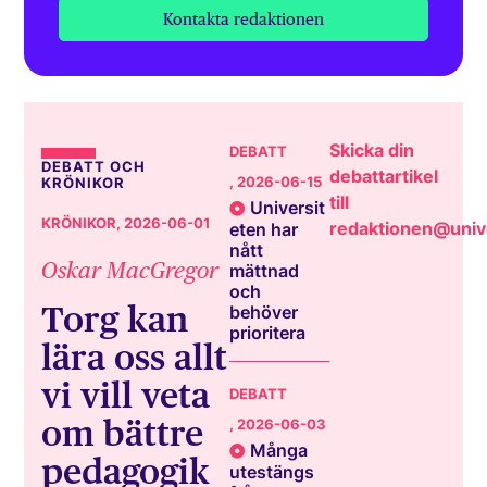
Kontakta redaktionen
Skicka din
DEBATT
DEBATT OCH
debattartikel
, 2026-06-15
KRÖNIKOR
till
Universit
KRÖNIKOR
, 2026-06-01
redaktionen@unive
eten har
nått
Oskar MacGregor
mättnad
och
Torg kan
behöver
prioritera
lära oss allt
vi vill veta
DEBATT
om bättre
, 2026-06-03
Många
pedagogik
utestängs