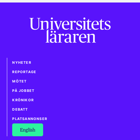
NYHETER
REPORTAGE
MÖTET
PÅ JOBBET
KRÖNIKOR
DEBATT
PLATSANNONSER
English