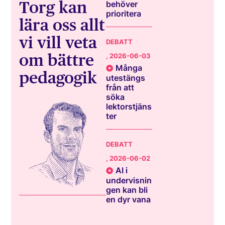
Torg kan
behöver
prioritera
lära oss allt
vi vill veta
DEBATT
om bättre
, 2026-06-03
Många
pedagogik
utestängs
från att
söka
lektorstjäns
ter
DEBATT
, 2026-06-02
AI i
undervisnin
gen kan bli
en dyr vana