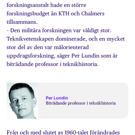
forskningsanstalt hade en större
forskningsbudget än KTH och Chalmers
tillsammans.
– Den militära forskningen var väldigt stor.
Teknik­vetenskapen dominerade, och en mycket
stor del av den var målorienterad
uppdragsforskning, säger Per Lundin som är
biträdande professor i teknik­historia.
Per Lundin
Biträdande professor i teknik­historia
Från och med slutet av 1960-talet förändrades