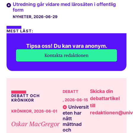
Utredning går vidare med lärosäten i offentlig
form
NYHETER
, 2026-06-29
MEST LÄST:
Tipsa oss! Du kan vara anonym.
Kontakta redaktionen
Skicka din
DEBATT
DEBATT OCH
debattartikel
, 2026-06-15
KRÖNIKOR
till
Universit
KRÖNIKOR
, 2026-06-01
redaktionen@unive
eten har
nått
Oskar MacGregor
mättnad
och