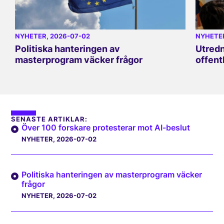
NYHETER
, 2026-07-02
NYHETE
Politiska hanteringen av
Utredn
masterprogram väcker frågor
offent
SENASTE ARTIKLAR:
Över 100 forskare protesterar mot AI-beslut
NYHETER
, 2026-07-02
Politiska hanteringen av masterprogram väcker
frågor
NYHETER
, 2026-07-02